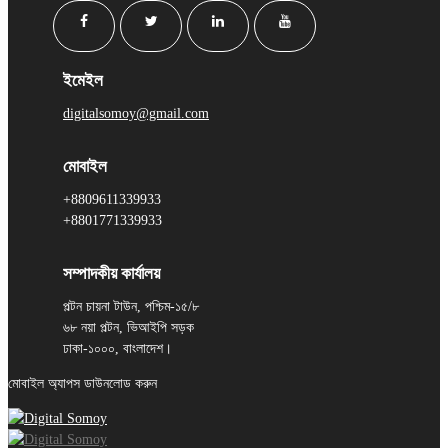
ইমেইল
digitalsomoy@gmail.com
মোবাইল
+8809611339933
+8801771339933
সম্পাদকীয় কার্যালয়
পল্টন চায়না টাউন, পশ্চিম-১৫/৮
৬৮ নয়া পল্টন, ভিআইপি সড়ক
ঢাকা-১০০০, বাংলাদেশ।
মোবাইল অ্যাপস ডাউনলোড করুন