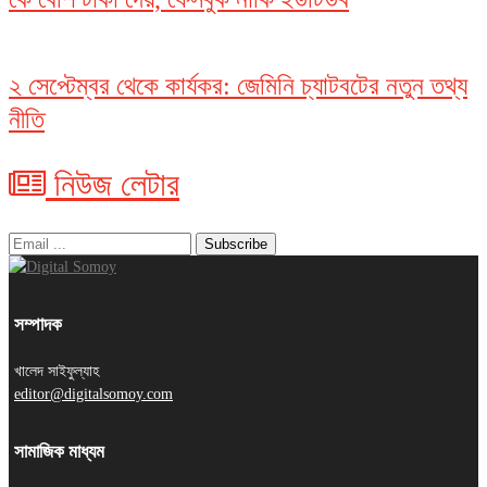
২ সেপ্টেম্বর থেকে কার্যকর: জেমিনি চ্যাটবটের নতুন তথ্য
নীতি
নিউজ লেটার
সম্পাদক
খালেদ সাইফুল্যাহ
editor@digitalsomoy.com
সামাজিক মাধ্যম