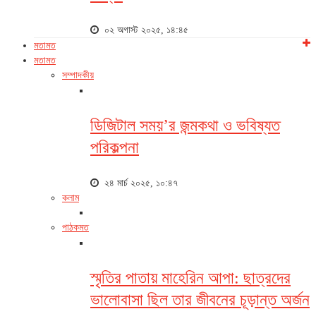
০২ অগাস্ট ২০২৫, ১৪:৪৫
মতামত
মতামত
সম্পাদকীয়
ডিজিটাল সময়’র জন্মকথা ও ভবিষ্যত
পরিকল্পনা
২৪ মার্চ ২০২৫, ১০:৪৭
কলাম
পাঠকমত
স্মৃতির পাতায় মাহেরিন আপা: ছাত্রদের
ভালোবাসা ছিল তার জীবনের চূড়ান্ত অর্জন