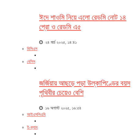
ঈদে শাওমি নিয়ে এলো রেডমি নোট ১৪
প্রো ও রেডমি এ৫
২৪ মার্চ ২০২৫, ১৪:৪১
বিসিএস
বেসিস
জর্জিয়ায় আছড়ে পড়া উল্কাপিণ্ডের বয়স
পৃথিবীর চেয়েও বেশি
১৬ অগাস্ট ২০২৫, ১৬:৫৪
আইএসপিএবি
ই-ক্যাব