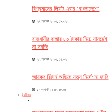
বিশ্বমানের লিফট এবার ‘বাংলাদেশে’
২৭ অগাস্ট ২০২৫, ১৮:৩২
রাজধানীর বাজার ৮০ টাকার নিচে নামছেই
না সবজি
২২ অগাস্ট ২০২৫, ১৫:০২
আয়কর রিটার্ন অডিটে নতুন নির্দেশনা জারি
১৭ অগাস্ট ২০২৫, ১৮:৩৪
ট্যুরিজম