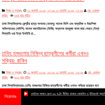
শিক্ষা ও স্বাস্থ্য
,
১২ অগাস্ট ২০২৫, ১৭:১৬
১২ অগাস্ট ২০২৫, ১৭:১৬
মো. এনামুল
করিম
৮৮৪ বার পঠিত
ঢাকা বিশ্ববিদ্যালয় কেন্দ্রীয় ছাত্র সংসদের (ডাকসু) সাবেক ভিপি এবং মাধ্যমিক ও উচ্চশিক্ষা
অধিদপ্তরের (মাউশি) সাবেক মহাপরিচালক (ডিজি) অধ্যাপক মাহফুজা খানম মারা গেছেন (ইন্না
লিল্লাহি ওয়া ইন্না ইলাইহি রা...
ঢাবিহ হলগুলোয় নিষিদ্ধ ছাত্রলীগের কর্মীরা এখনও
সক্রিয়: রাকিব
শিক্ষা ও স্বাস্থ্য
,
১১ অগাস্ট ২০২৫, ২৩:২৮
১১ অগাস্ট ২০২৫, ২৩:২৮
মো. এনামুল
করিম
৯২০ বার পঠিত
ঢাকা বিশ্ববিদ্যালয়ের (ঢাবি) হলগুলোয় নিষিদ্ধ ছাত্রলীগের কর্মীরা এখনও সক্রিয় রয়েছেন বলে
দাবি করেছেন ছাত্রদলের সভাপতি রাকিবুল ইসলাম রাকিব। তিনি বলেছেন, ‘আমাদের কাছে
ভোটকে সামনে রেখে ৯৬ ঘণ্টা সীমিত থাকবে মোবাইল ও ইন্টারনেট ব্যাংকিং
গোয়েন্দা তথ্য আছে, প্রতি...
শিরোনামঃ