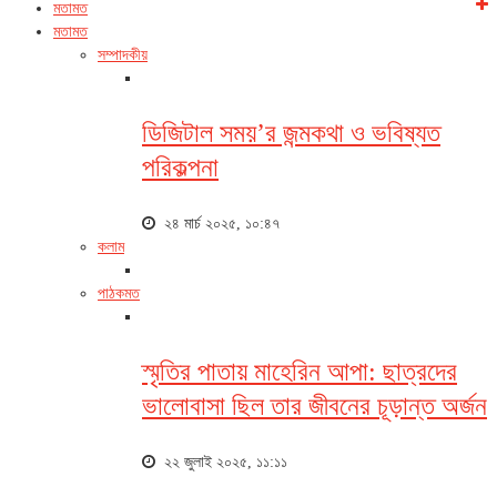
মতামত
মতামত
সম্পাদকীয়
ডিজিটাল সময়’র জন্মকথা ও ভবিষ্যত
পরিকল্পনা
২৪ মার্চ ২০২৫, ১০:৪৭
কলাম
পাঠকমত
স্মৃতির পাতায় মাহেরিন আপা: ছাত্রদের
ভালোবাসা ছিল তার জীবনের চূড়ান্ত অর্জন
২২ জুলাই ২০২৫, ১১:১১