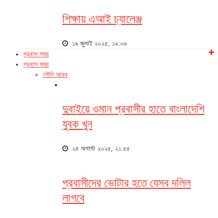
শিক্ষায় এআই চ্যালেঞ্জ
১৯ জুলাই ২০২৫, ১৯:০৬
প্রবাস সময়
প্রবাস সময়
সৌদি আরব
দুবাইয়ে ওমান প্রবাসীর হাতে বাংলাদেশি
যুবক খুন
২৪ অগাস্ট ২০২৫, ২১:৫৫
প্রবাসীদের ভোটার হতে যেসব দলিল
লাগবে