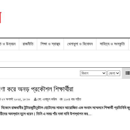
তি ও উন্নয়ন
রাজনীতি
শিক্ষা ও স্বাস্থ্য
খেলাধুলা ও বিনোদন
সাহিত্য ও সংস্কৃতি
ণা করে অনড় প্রকৌশল শিক্ষার্থীরা
২
২৭ অগাস্ট ২০২৫, ১৮:৩০
মো. এনামুল করিম
১১০৪ বার পঠিত
৭
বিকেলে রাজধানীর ইন্টারকন্টিনেন্টাল হোটেলের সামনে আয়োজিত এক সংবাদ সম্মেলনে শিক্ষার্থী প্রতিনিধি জু
অ
ীদের অবস্থান তুলে ধরেন। তিনি এ সময় পাঁচ দফা দাবি উপস্থাপন কর...
গা
স্ট
২