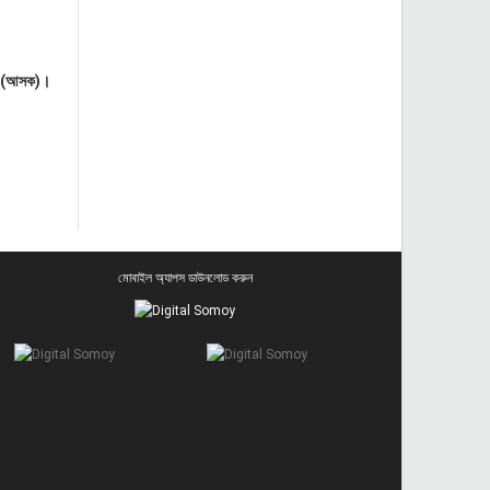
দ্র (আসক)।
মোবাইল অ্যাপস ডাউনলোড করুন