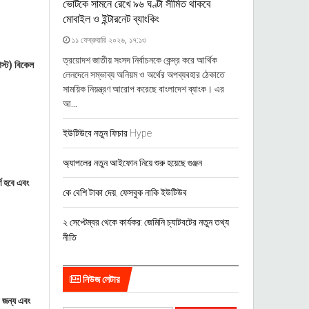
ভোটকে সামনে রেখে ৯৬ ঘণ্টা সীমিত থাকবে
মোবাইল ও ইন্টারনেট ব্যাংকিং
১১ ফেব্রুয়ারি ২০২৬, ১৭:১৩
ত্রয়োদশ জাতীয় সংসদ নির্বাচনকে কেন্দ্র করে আর্থিক
গস্ট) বিকেল
লেনদেনে সম্ভাব্য অনিয়ম ও অর্থের অপব্যবহার ঠেকাতে
সাময়িক নিয়ন্ত্রণ আরোপ করেছে বাংলাদেশ ব্যাংক। এর
আ...
ইউটিউবে নতুন ফিচার Hype
অ্যাপলের নতুন আইফোন নিয়ে শুরু হয়েছে গুঞ্জন
ণ হবে এবং
কে বেশি টাকা দেয়, ফেসবুক নাকি ইউটিউব
২ সেপ্টেম্বর থেকে কার্যকর: জেমিনি চ্যাটবটের নতুন তথ্য
নীতি
নিউজ লেটার
র জন্য এবং