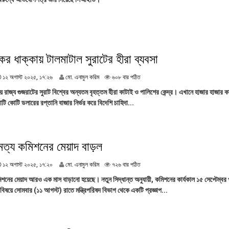
গা
৩
স্ট
৭
২
০
২
৫
্কের ধাক্কায় টালমাটাল সুরাটের হীরা ব্যবসা
,
২
২
১
১২ অগাস্ট ২০২৫, ১৭:২৬
মো. এনামুল করিম
৬০৮ বার পঠিত
:
২
ীয় রাজ্য গুজরাটের সুরাট বিশ্বের অন্যতম বৃহত্তম হীরা কাটাই ও পালিশের কেন্দ্র। এখানে হাজার হাজার ক
২
অ
ি কোটি ডলারের রপ্তানি বাজার নির্ভর করে বিদেশি চাহিদা...
১
গা
স্ট
২
০
২
ত্য কমিশনের মেয়াদ বাড়ল
৫
,
১
১২ অগাস্ট ২০২৫, ১৭:২০
মো. এনামুল করিম
৭২৬ বার পঠিত
১
২
৭
নের মেয়াদ আরও এক মাস বাড়ানো হয়েছে। নতুন সিদ্ধান্ত অনুযায়ী, কমিশনের কার্যকাল ১৫ সেপ্টেম্বর প
অ
:
িষয়ে সোমবার (১১ আগস্ট) রাতে মন্ত্রিপরিষদ বিভাগ থেকে একটি প্রজ্ঞাপ...
গা
২
স্ট
৬
২
০
২