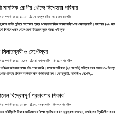
০
২
ী মানসিক রোগীর খোঁজে দিশেহারা পরিবার
৫
,
২
২৭ অগাস্ট ২০২৫, ১১:১৮
মো. এনামুল করিম
১২৩৬ বার পঠিত
১
৭
৮
 ব্র্যাক লার্নিং সেন্টারে অপেক্ষার প্রহর গুনছেন মানসিক ভারসাম্যহীন এক ওমানপ্রবাসী। মঙ্গলবার (২৬ আ
অ
:
ডিগো বিমানে ওমান থেকে দেশে ফিরেছেন সুমন নামের ওই ব্যক...
গা
৩
স্ট
০
২
০
২
মিলাদুন্নবী ৬ সেপ্টেম্বর
৫
,
২
২৪ অগাস্ট ২০২৫, ২২:০৫
মো. এনামুল করিম
১১১৮ বার পঠিত
১
৪
১
বিউল আউয়াল মাসের চাঁদ দেখা যায়নি। ফলে আগামীকাল (২৫ আগস্ট) পবিত্র সফর মাসের ৩০ দিন পূর্
অ
:
েকে পবিত্র রবিউল আউয়াল মাস গণনা করা হবে। সে অনুযায়ী, আগামী ৬ সেপ্টেম্...
গা
১
স্ট
৮
২
০
২
ানেল বিদ্বেষপূর্ণ প্রচারণার শিকার’
৫
,
২
২২ অগাস্ট ২০২৫, ১৪:৫৮
মো. এনামুল করিম
৮৭৮ বার পঠিত
২
২
২
িকার পরিস্থিতি বিষয়ক জাতিসংঘের বিশেষ প্রতিবেদক টম অ্যান্ড্রুজ বলেছেন, রাখাইনকে স্থিতিশীল করা
অ