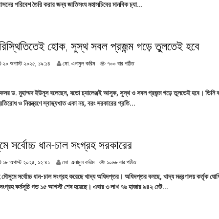
:
াবাসনের পরিবেশ তৈরি করার জন্য জাতিসংঘ মহাসচিবের মানবিক চ্যা...
গা
০
স্ট
৫
২
০
২
িস্থিতিতেই হোক, সুস্থ সবল প্রজন্ম গড়ে তুলতেই হবে
৫
,
২
২০ অগাস্ট ২০২৫, ১৯:১৪
মো. এনামুল করিম
৭০০ বার পঠিত
১
০
৪
অ
:
গা
রফেসর ড. মুহাম্মদ ইউনূস বলেছেন, যতো চ্যালেঞ্জই আসুক, সুস্থ ও সবল প্রজন্ম গড়ে তুলতেই হবে। তিনি 
৫
স্ট
িরোধ ও নিয়ন্ত্রণে স্বাস্থ্যখাত একা নয়, বরং সরকারের প্রতি...
৮
২
০
২
৫
ে সর্বোচ্চ ধান-চাল সংগ্রহ সরকারের
,
১
৯
১
১৮ অগাস্ট ২০২৫, ১২:৪১
মো. এনামুল করিম
১০৬৮ বার পঠিত
:
৮
মৌসুমে সর্বোচ্চ ধান-চাল সংগ্রহ করেছে খাদ্য অধিদপ্তর। অধিদপ্তর বলছে, খাদ্য মন্ত্রণালয় কর্তৃক ঘো
১
অ
ংগ্রহ কর্মসূচি গত ১৫ আগস্ট শেষ হয়েছে। এবার ৩ লাখ ৭৬ হাজার ৯৪২ মেট...
৪
গা
স্ট
২
০