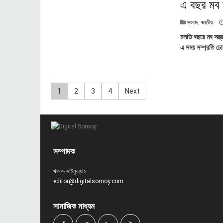
এ বছর মব 
সংবাদ
,
জাতীয়
চলতি বছরে মব সন্ত
এ সময় সম্প্রতি চোর 
P
1
2
3
4
Next
o
s
t
সম্পাদক
s
খালেদ সাইফুল্যাহ
editor@digitalsomoy.com
n
a
সামাজিক মাধ্যম