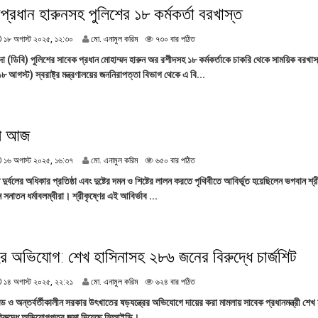
২
প্রধান হারুনসহ পুলিশের ১৮ কর্মকর্তা বরখাস্ত
৫
,
১
১৮ অগাস্ট ২০২৫, ১২:৩০
মো. এনামুল করিম
৭৩০ বার পঠিত
১
৮
২
্দা (ডিবি) পুলিশের সাবেক প্রধান মোহাম্মদ হারুন অর রশীদসহ ১৮ কর্মকর্তাকে চাকরি থেকে সাময়িক বরখা
অ
:
গস্ট) স্বরাষ্ট্র মন্ত্রণালয়ের জননিরাপত্তা বিভাগ থেকে এ বি...
গা
৪
স্ট
১
২
০
২
টমী আজ
৫
,
১
১৬ অগাস্ট ২০২৫, ১৬:৩৭
মো. এনামুল করিম
৬৫০ বার পঠিত
১
৬
২
ে দুর্বলের অধিকার প্রতিষ্ঠা এবং দুষ্টের দমন ও শিষ্টের লালন করতে পৃথিবীতে আবির্ভূত হয়েছিলেন ভগবান শ
অ
:
সনাতন ধর্মাবলম্বীরা। শ্রীকৃষ্ণের এই আবির্ভাব ...
গা
৩
স্ট
০
২
০
২
োহের অভিযোগ: শেখ হাসিনাসহ ২৮৬ জনের বিরুদ্ধে চার্জশিট
৫
,
১
১৪ অগাস্ট ২০২৫, ২২:২১
মো. এনামুল করিম
৬২৪ বার পঠিত
১
৪
৬
কাণ্ড ও অন্তর্বর্তীকালীন সরকার উৎখাতের ষড়যন্ত্রের অভিযোগে দায়ের করা মামলায় সাবেক প্রধানমন্ত্রী শেখ
অ
:
রুদ্ধে অভিযোগপত্র জমা দিয়েছে সিআইডি।