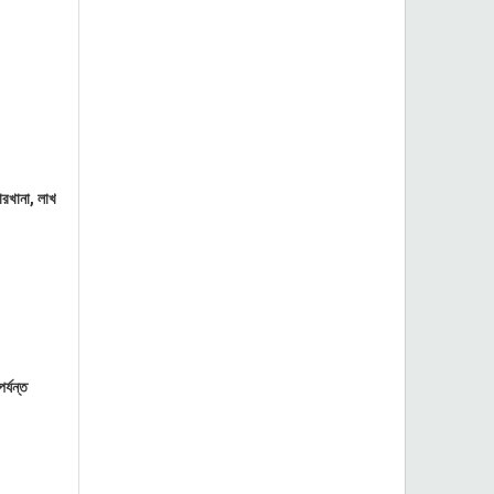
ারখানা, লাখ
র্যন্ত