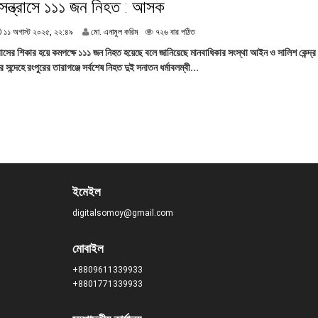
সন্ত্রাসে ১১১ জন নিহত : আসক
৫
,
১
১১ অগাস্ট ২০২৫, ২২:৪৯
মো. এনামুল করিম
৭২৬ বার পঠিত
১
১
৭
্রাসের শিকার হয়ে কমপক্ষে ১১১ জন নিহত হয়েছে বলে জানিয়েছে মানবাধিকার সংস্থা আইন ও সালিশ কেন্
অ
:
সন্দেহে রংপুরের তারাগঞ্জে সর্বশেষ নিহত দুই সনাতন ধর্মাবলম্বী...
গা
২
স্ট
০
২
০
২
৫
,
২
২
:
ইমেইল
৪
৯
digitalsomoy@gmail.com
মোবাইল
+8809611339933
+8801771339933