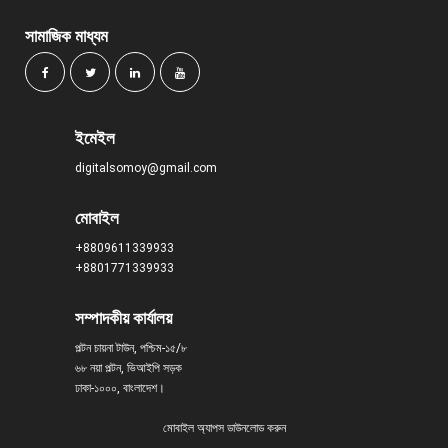
সামাজিক মাধ্যম
ইমেইল
digitalsomoy@gmail.com
মোবাইল
+8809611339933
+8801771339933
সম্পাদকীয় কার্যালয়
পল্টন চায়না টাউন, পশ্চিম-১৫/৮
৬৮ নয়া পল্টন, ভিআইপি সড়ক
ঢাকা-১০০০, বাংলাদেশ।
মোবাইল অ্যাপস ডাউনলোড করুন