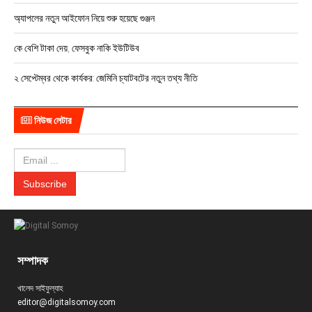
অ্যাপলের নতুন আইফোন নিয়ে শুরু হয়েছে গুঞ্জন
কে বেশি টাকা দেয়, ফেসবুক নাকি ইউটিউব
২ সেপ্টেম্বর থেকে কার্যকর: জেমিনি চ্যাটবটের নতুন তথ্য নীতি
নিউজ লেটার
সম্পাদক
খালেদ সাইফুল্যাহ
editor@digitalsomoy.com