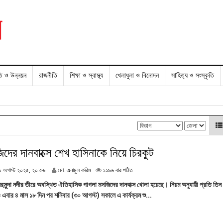
তি ও উন্নয়ন
রাজনীতি
শিক্ষা ও স্বাস্থ্য
খেলাধুলা ও বিনোদন
সাহিত্য ও সংস্কৃতি
দের দানবাক্সে শেখ হাসিনাকে নিয়ে চিরকুট
৩
০ অগাস্ট ২০২৫, ২০:৫৬
মো. এনামুল করিম
১১৯৬ বার পঠিত
০
রসুন্দা নদীর তীরে অবস্থিত ঐতিহাসিক পাগলা মসজিদের দানবাক্স খোলা হয়েছে। নিয়ম অনুযায়ী প্রতি তি
অ
ও এবার ৪ মাস ১৮ দিন পর শনিবার (৩০ আগস্ট) সকালে এ কার্যক্রম শু...
গা
স্ট
২