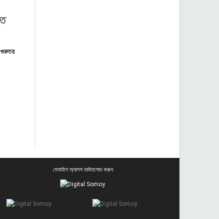
িত
 গুরুতর
মোবাইল অ্যাপস ডাউনলোড করুন