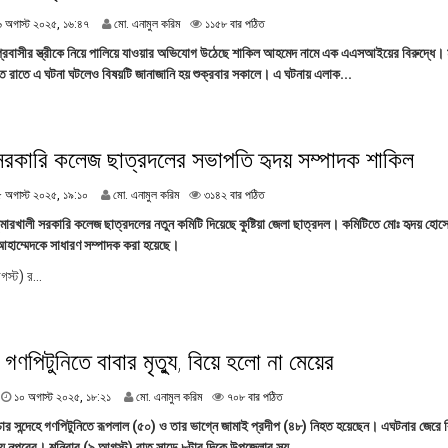
,
১
৬ অগাস্ট ২০২৫, ১৬:৪৭
মো. এনামুল করিম
১১৫৮ বার পঠিত
২
৬
০
্রবাসীর স্ত্রীকে নিয়ে পালিয়ে যাওয়ার অভিযোগ উঠেছে শাকিল আহমেদ নামে এক এএসআইয়ের বিরুদ্ধে। ম
অ
:
ত রাতে এ ঘটনা ঘটলেও বিষয়টি জানাজানি হয় শুক্রবার সকালে। এ ঘটনায় এলাক...
গা
৩
স্ট
৯
২
০
২
 সরকারি কলেজ ছাত্রদলের সভাপতি হৃদয় সম্পাদক শাকিল
৫
,
১
৫ অগাস্ট ২০২৫, ১৯:১০
মো. এনামুল করিম
৩১৪২ বার পঠিত
১
৫
৬
: কুমারখালী সরকারি কলেজ ছাত্রদলের নতুন কমিটি দিয়েছে কুষ্টিয়া জেলা ছাত্রদল। কমিটিতে মোঃ হৃদয় হো
অ
:
হাম্মেদকে সাধারণ সম্পাদক করা হয়েছে।
গা
৪
স্ট
স্ট) র...
৭
২
০
২
৫
 গণপিটুনিতে বাবার মৃত্যু, বিয়ে হলো না মেয়ের
,
১
৯
১
১০ অগাস্ট ২০২৫, ১৮:২১
মো. এনামুল করিম
৭০৮ বার পঠিত
:
০
 চোর সন্দেহে গণপিটুনিতে রূপলাল (৫০) ও তার ভাগ্নে জামাই প্রদীপ (৪৮) নিহত হয়েছেন। এঘটনার জেরে 
১
অ
ে নূপুরের। শনিবার (৯ আগস্ট) রাত সাড়ে ৮টার দিকে উপজেলার সয়...
০