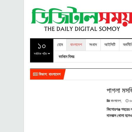
১০
হোম
বাংলাদেশ
সংবাদ
আইসিটি
অর্থনী
সর্বাধিক পঠিত
বর্তমান বিষয়
বিভাগ: বাংলাদেশ
পাগলা মসজি
বাংলাদেশ
,
৩
কিশোরগঞ্জ শহরের ন
দানবাক্স খোলা হলে