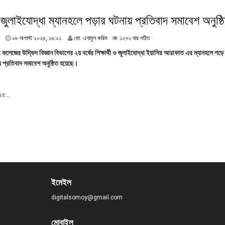
৫
জুলাইযোদ্ধা ম্যানহলে পড়ার ঘটনায় প্রতিবাদ সমাবেশ অনুষ্ঠ
,
১
৬
০
০৮ অগাস্ট ২০২৫, ১৬:০১
মো. এনামুল করিম
১২৭২ বার পঠিত
:
৮
কলেজের উদ্ভিদ বিজ্ঞান বিভাগের ২য় বর্ষের শিক্ষার্থী ও জুলাইযোদ্ধা ইয়াসির আরাফাত এর ম্যানহলে পড়ে
০
অ
প্রতিবাদ সমাবেশ অনুষ্ঠিত হয়েছে।
৯
গা
স্ট
২
০
৫...
২
৫
,
১
৬
:
০
১
ইমেইল
digitalsomoy@gmail.com
মোবাইল