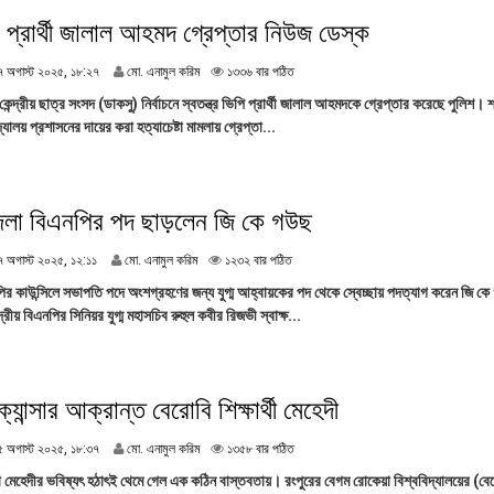
০
২
 প্রার্থী জালাল আহমদ গ্রেপ্তার নিউজ ডেস্ক
৫
,
২
৭ অগাস্ট ২০২৫, ১৮:২৭
মো. এনামুল করিম
১৩৩৬ বার পঠিত
২
৭
০
কেন্দ্রীয় ছাত্র সংসদ (ডাকসু) নির্বাচনে স্বতন্ত্র ভিপি প্রার্থী জালাল আহমদকে গ্রেপ্তার করেছে পুলিশ। 
অ
:
্যালয় প্রশাসনের দায়ের করা হত্যাচেষ্টা মামলায় গ্রেপ্তা...
গা
৫
স্ট
৬
২
০
২
 জেলা বিএনপির পদ ছাড়লেন জি কে গউছ
৫
,
২
৭ অগাস্ট ২০২৫, ১২:১১
মো. এনামুল করিম
১২৩২ বার পঠিত
১
৭
৮
পির কাউন্সিলে সভাপতি পদে অংশগ্রহণের জন্য যুগ্ম আহ্বায়কের পদ থেকে স্বেচ্ছায় পদত্যাগ করেন জি 
অ
:
ন্দ্রীয় বিএনপির সিনিয়র যুগ্ম মহাসচিব রুহুল কবীর রিজভী স্বাক্ষ...
গা
২
স্ট
৭
২
০
২
ক্যান্সার আক্রান্ত বেরোবি শিক্ষার্থী মেহেদী
৫
,
২
৫ অগাস্ট ২০২৫, ১৮:৩৭
মো. এনামুল করিম
১৩৫৮ বার পঠিত
১
৫
২
া মেহেদীর ভবিষ্যৎ হঠাৎই থেমে গেল এক কঠিন বাস্তবতায়। রংপুরের বেগম রোকেয়া বিশ্ববিদ্যালয়ের (বে
অ