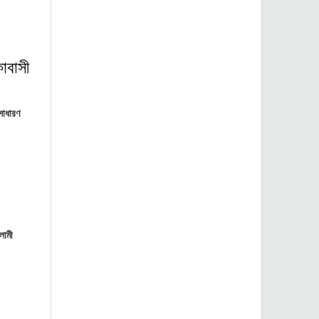
াবাসী
সাধারণ
লামী