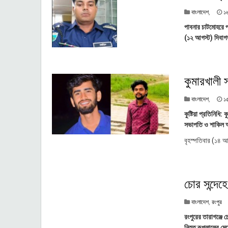
বাংলাদেশ
,
১
পাবনার চাটমোহরে প
(১২ আগস্ট) দিবাগ
কুমারখালী
বাংলাদেশ
,
১
কুষ্টিয়া প্রতিনিধি
সভাপতি ও শাকিল আ
বৃহস্পতিবার (১৪ আগ
চোর সন্দেহে
বাংলাদেশ
,
রংপুর
রংপুরের তারাগঞ্জে
নিহত রূপলালের মেয়