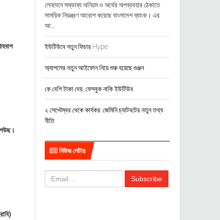
লেনদেনে সম্ভাব্য অনিয়ম ও অর্থের অপব্যবহার ঠেকাতে
সাময়িক নিয়ন্ত্রণ আরোপ করেছে বাংলাদেশ ব্যাংক। এর
আ...
শাহবাগ
ইউটিউবে নতুন ফিচার Hype
অ্যাপলের নতুন আইফোন নিয়ে শুরু হয়েছে গুঞ্জন
কে বেশি টাকা দেয়, ফেসবুক নাকি ইউটিউব
২ সেপ্টেম্বর থেকে কার্যকর: জেমিনি চ্যাটবটের নতুন তথ্য
নীতি
কে গউছ।
নিউজ লেটার
রোবি)