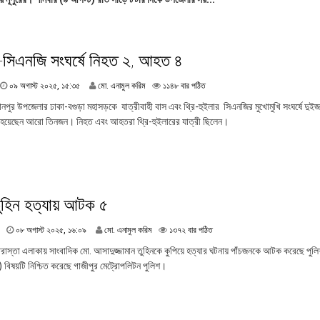
গা
স্ট
২
০
২
স-সিএনজি সংঘর্ষে নিহত ২, আহত ৪
৫
,
০
০৯ অগাস্ট ২০২৫, ১৫:৩৫
মো. এনামুল করিম
১১৪৮ বার পঠিত
১
৯
৮
ানপুর উপজেলার ঢাকা-বগুড়া মহাসড়কে যাত্রীবাহী বাস এবং থ্রি-হুইলার সিএনজির মুখোমুখি সংঘর্ষে দুই
অ
:
য়েছেন আরো তিনজন। নিহত এবং আহতরা থ্রি-হুইলারের যাত্রী ছিলেন।
গা
২
স্ট
১
২
০
২
৫
তুহিন হত্যায় আটক ৫
,
১
৫
০
০৮ অগাস্ট ২০২৫, ১৬:০৯
মো. এনামুল করিম
১৩৭২ বার পঠিত
:
৮
 চৌরাস্তা এলাকায় সাংবাদিক মো. আসাদুজ্জামান তুহিনকে কুপিয়ে হত্যার ঘটনায় পাঁচজনকে আটক করেছে পুল
৩
অ
) বিষয়টি নিশ্চিত করেছে গাজীপুর মেট্রোপলিটন পুলিশ।
৫
গা
স্ট
২
০
২