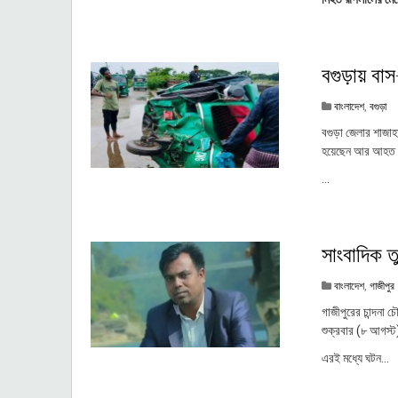
বগুড়ায় বা
বাংলাদেশ
,
বগুড়া
বগুড়া জেলার শাজাহ
হয়েছেন আর আহত হ
...
সাংবাদিক 
বাংলাদেশ
,
গাজীপুর
গাজীপুরের চান্দনা
শুক্রবার (৮ আগস্ট
এরই মধ্যে ঘটন...