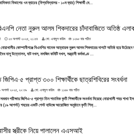
:
িকতা বিভাগের ৭ম ব্যাচের (বিশ্ববিদ্যালয় - ১০ম ব্যাচ) শিক্ষার্থী মে...
গা
১
স্ট
১
২
০
২
বিএনপি নেতা নুরুল আলম শিকদারের চাঁদাবাজিতে অতিষ্ঠ এলাক
৫
,
২
ী
২৩ অগাস্ট ২০২৫, ২১:৫৪
মো. এনামুল করিম
১২৯৮ বার পঠিত
১
৩
৮
 নোয়াখালীর কোম্পানীগঞ্জে বিএনপির সাবেক আহ্বায়ক নুরুল আলম শিকদারের দাপটে অতিষ্ঠ হয়ে উঠেছেন 
অ
:
অবৈধ বালু উত্তোলন, ঘাট দখল, মসজিদ কমিটি দখল, সন্ত্রাসী কর্মকাণ্ড ...
গা
৩
স্ট
৭
২
০
২
 জিপিএ-৫ প্রাপ্ত ৩০০ শিক্ষার্থীকে ছাত্রশিবিরের সংবর্ধনা
৫
,
১
৯ অগাস্ট ২০২৫, ২০:৩৯
মো. এনামুল করিম
১১৬৮ বার পঠিত
২
৯
১
মান পরীক্ষায় জিপিএ-৫ প্রাপ্ত তিন শতাধিক কৃতী শিক্ষার্থীকে সংবর্ধনা দিয়েছে নোয়াখালী শহর শাখা ইস
অ
:
ার (১৯ আগস্ট) শহরের একটি গেস্ট হাউজে আয়োজিত অনুষ্ঠানে কৃতী শিক্...
গা
৫
স্ট
৪
২
০
২
বাসীর স্ত্রীকে নিয়ে পালালেন এএসআই
৫