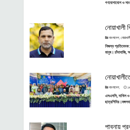
গণযোগাযোগ ও সাংবাদ
নোয়াখালী 
বাংলাদেশ
,
নোয়াখাল
নিজস্ব প্রতিবেদক:
মানুষ। চাঁদাবাজি, 
নোয়াখালীতে
বাংলাদেশ
,
১
এসএসসি, দাখিল ও সম
ছাত্রশিবির।মঙ্গলব
পাবনায় প্র