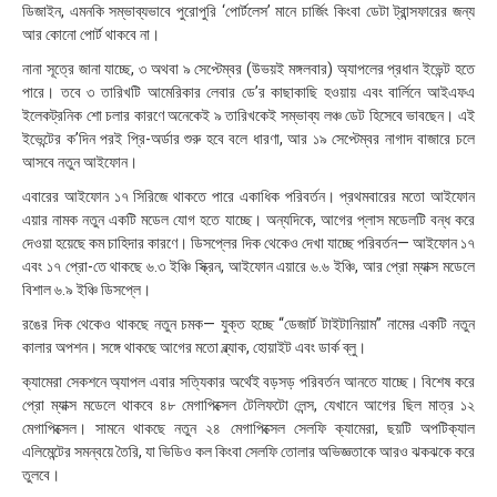
ডিজাইন, এমনকি সম্ভাব্যভাবে পুরোপুরি ‘পোর্টলেস’ মানে চার্জিং কিংবা ডেটা ট্রান্সফারের জন্য
:
০
আর কোনো পোর্ট থাকবে না।
৮
নানা সূত্রে জানা যাচ্ছে, ৩ অথবা ৯ সেপ্টেম্বর (উভয়ই মঙ্গলবার) অ্যাপলের প্রধান ইভেন্ট হতে
পারে। তবে ৩ তারিখটি আমেরিকার লেবার ডে’র কাছাকাছি হওয়ায় এবং বার্লিনে আইএফএ
ইলেকট্রনিক শো চলার কারণে অনেকেই ৯ তারিখকেই সম্ভাব্য লঞ্চ ডেট হিসেবে ভাবছেন। এই
ইভেন্টের ক’দিন পরই প্রি-অর্ডার শুরু হবে বলে ধারণা, আর ১৯ সেপ্টেম্বর নাগাদ বাজারে চলে
আসবে নতুন আইফোন।
এবারের আইফোন ১৭ সিরিজে থাকতে পারে একাধিক পরিবর্তন। প্রথমবারের মতো আইফোন
এয়ার নামক নতুন একটি মডেল যোগ হতে যাচ্ছে। অন্যদিকে, আগের প্লাস মডেলটি বন্ধ করে
দেওয়া হয়েছে কম চাহিদার কারণে। ডিসপ্লের দিক থেকেও দেখা যাচ্ছে পরিবর্তন— আইফোন ১৭
এবং ১৭ প্রো-তে থাকছে ৬.৩ ইঞ্চি স্ক্রিন, আইফোন এয়ারে ৬.৬ ইঞ্চি, আর প্রো ম্যাক্স মডেলে
বিশাল ৬.৯ ইঞ্চি ডিসপ্লে।
রঙের দিক থেকেও থাকছে নতুন চমক— যুক্ত হচ্ছে “ডেজার্ট টাইটানিয়াম” নামের একটি নতুন
কালার অপশন। সঙ্গে থাকছে আগের মতো ব্ল্যাক, হোয়াইট এবং ডার্ক ব্লু।
ক্যামেরা সেকশনে অ্যাপল এবার সত্যিকার অর্থেই বড়সড় পরিবর্তন আনতে যাচ্ছে। বিশেষ করে
প্রো ম্যাক্স মডেলে থাকবে ৪৮ মেগাপিক্সেল টেলিফটো লেন্স, যেখানে আগের ছিল মাত্র ১২
মেগাপিক্সেল। সামনে থাকছে নতুন ২৪ মেগাপিক্সেল সেলফি ক্যামেরা, ছয়টি অপটিক্যাল
এলিমেন্টের সমন্বয়ে তৈরি, যা ভিডিও কল কিংবা সেলফি তোলার অভিজ্ঞতাকে আরও ঝকঝকে করে
তুলবে।