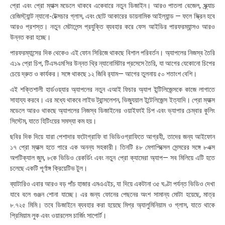
প্রো এবং প্রো ম্যাক্স মডেলে থাকবে একেবারে নতুন ডিজাইন। আরও পাতলা বেজেল, স্ক্র্যাচ
রেজিস্ট্যান্ট ন্যানো-টেক্সচার গ্লাস, এবং ছোট আকারের ডায়নামিক আইল্যান্ড — ফলে স্ক্রিন হবে
আরও প্রশস্ত। নতুন মেটালেন্স প্রযুক্তি ব্যবহার করে ফেস আইডির পারফরম্যান্সও আরও
উন্নত করা হচ্ছে।
পারফরম্যান্সের দিক থেকেও এই ফোন সিরিজে থাকছে বিশাল পরিবর্তন। অ্যাপলের নিজস্ব তৈরি
এ১৯ প্রো চিপ, টিএসএমসির উন্নত থ্রি ন্যানোমিটার প্রসেসে তৈরি, যা আগের যেকোনো চিপের
চেয়ে দ্রুত ও কার্যকর। সঙ্গে থাকছে ১২ জিবি র‍্যাম— আগের তুলনায় ৫০ শতাংশ বেশি।
এই শক্তিশালী হার্ডওয়্যার অ্যাপলের নতুন এআই ফিচার অ্যাপ ইন্টিলিজেন্সকে কাজে লাগাতে
সাহায্য করবে। এর মধ্যে থাকবে লাইভ ট্রান্সলেশন, ভিজ্যুয়াল ইন্টেলিজেন্স ইত্যাদি। প্রো ম্যাক্স
মডেলে আরও থাকছে অ্যাপলের নিজস্ব ডিজাইনের ওয়াইফাই চিপ এবং ভ্যাপার চেম্বার কুলিং
সিস্টেম, যাতে হিটিংয়ের সমস্যা কম হয়।
ছবির দিক দিয়ে যারা পেশাদার ফটোগ্রাফি বা ভিডিওগ্রাফিতে আগ্রহী, তাদের জন্য আইফোন
১৭ প্রো ম্যাক্স হতে পারে এক অনন্য সহকারী। তিনটি ৪৮ মেগাপিক্সেল সেন্সরের সঙ্গে ৮এক্স
অপটিক্যাল জুম, ৮কে ভিডিও রেকর্ডিং এবং নতুন প্রো ক্যামেরা অ্যাপ— সব মিলিয়ে এটি হতে
চলেছে একটি পূর্ণাঙ্গ ক্রিয়েটিভ টুল।
ব্যাটারিও এবার আরও বড় পাঁচ হাজার এমএএইচ, যা দিয়ে একটানা ৩৫ ঘণ্টা পর্যন্ত ভিডিও দেখা
যাবে বলে গুঞ্জন শোনা যাচ্ছে। এর জন্য ফোনের পেছনের অংশ সামান্য মোটা হয়েছে, মাত্র
৮.৭২৫ মিমি। তবে ডিজাইনে ব্যবহার করা হয়েছে মিশ্র অ্যালুমিনিয়াম ও গ্লাস, যাতে থাকে
প্রিমিয়াম লুক এবং ওয়ারলেস চার্জিং সাপোর্ট।