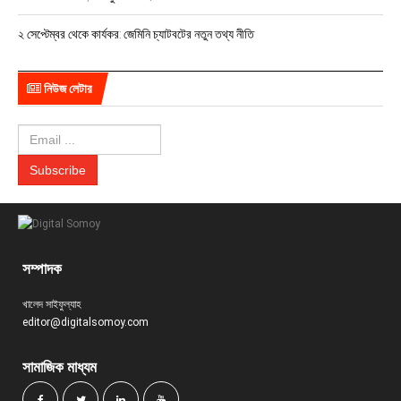
২ সেপ্টেম্বর থেকে কার্যকর: জেমিনি চ্যাটবটের নতুন তথ্য নীতি
নিউজ লেটার
সম্পাদক
খালেদ সাইফুল্যাহ
editor@digitalsomoy.com
সামাজিক মাধ্যম