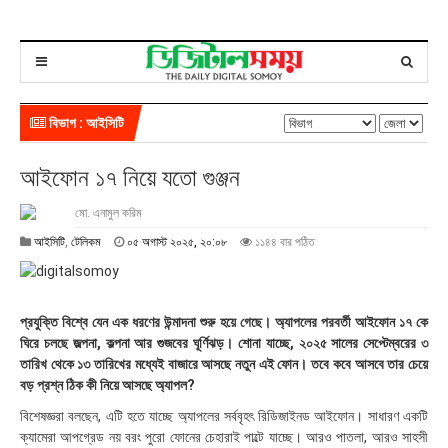
বিভাগ : আইসিটি
আইফোন ১৭ নিয়ে যতো গুঞ্জন
মো. এনামুল করিম
০
আইসিটি
,
টেলিকম
০৫ অগাস্ট ২০২৫, ২০:০৮
১১৪৪ বার পঠিত
৫
অ
গা
স্ট
প্রযুক্তি বিশ্বে যেন এক ধরণের উন্মাদনা শুরু হয়ে গেছে। অ্যাপলের পরবর্তী আইফোন ১৭ কে
২
ঘিরে চলছে জল্পনা, কল্পনা আর গুজবের ঘূর্ণিঝড়। শোনা যাচ্ছে, ২০২৫ সালের সেপ্টেম্বরের ৩
০
তারিখ থেকে ১৩ তারিখের মধ্যেই বাজারে আসছে নতুন এই ফোন। তবে কবে আসবে তার চেয়ে
২
বড় প্রশ্ন ঠিক কী নিয়ে আসছে অ্যাপল?
৫
,
বিশেষজ্ঞরা বলছেন, এটি হতে যাচ্ছে অ্যাপলের সর্ববৃহৎ রিডিজাইনড আইফোন। সাধারণ একটি
২
ক্যামেরা আপগ্রেড নয় বরং পুরো ফোনের চেহারাই পাল্টে যাচ্ছে। আরও পাতলা, আরও সাহসী
০