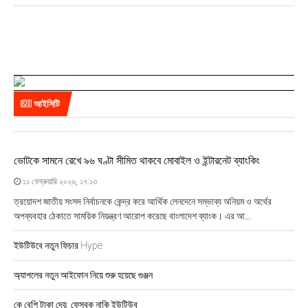
আইসিটি
ভোটকে সামনে রেখে ৯৬ ঘণ্টা সীমিত থাকবে মোবাইল ও ইন্টারনেট ব্যাংকিং
১১ ফেব্রুয়ারি ২০২৬, ১৭:১৩
ত্রয়োদশ জাতীয় সংসদ নির্বাচনকে কেন্দ্র করে আর্থিক লেনদেনে সম্ভাব্য অনিয়ম ও অর্থের
অপব্যবহার ঠেকাতে সাময়িক নিয়ন্ত্রণ আরোপ করেছে বাংলাদেশ ব্যাংক। এর আ...
ইউটিউবে নতুন ফিচার Hype
অ্যাপলের নতুন আইফোন নিয়ে শুরু হয়েছে গুঞ্জন
কে বেশি টাকা দেয়, ফেসবুক নাকি ইউটিউব