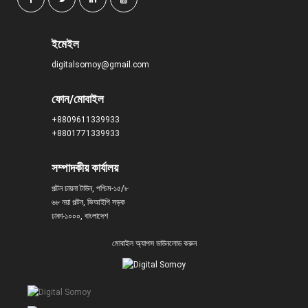
ইমেইল
digitalsomoy@gmail.com
ফোন/মোবাইল
+8809611339933
+8801771339933
সম্পাদকীয় কার্যালয়
পল্টন চায়না টাউন, পশ্চিম-১৫/৮
৬৮ নয়া পল্টন, ভিআইপি সড়ক
ঢাকা-১০০০, বাংলাদেশ
মোবাইল অ্যাপস ডাউনলোড করুন