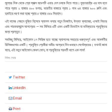
মূল্যের দিক থেকে প্রো ম্যাক্স মডেলটি এবার বেশ চমকে দিতে পারে। যুক্তরাষ্ট্রে এর দাম হতে
পারে প্রায় ২ হাজার ৩০০ ডলার, ভারতীয় বাজারে প্রায় ১ লাখ ৬৪ হাজার ৯০০ রুপি এবং
দুবাইয়ে ধরণা করা হচ্ছে প্রায় ৫ হাজার ৩৯৯ দিরহাম।
এই দামের পেছনে যুক্তি হিসেবে অ্যাপল বলছে নতুন ডিজাইন, উন্নত ক্যামেরা, এআই ফিচার
এবং পারফরম্যান্স আপগ্রেড — সব মিলিয়ে এটি এমন একটি ডিভাইস যা ভবিষ্যতের প্রযুক্তির
জন্য প্রস্তুত।
সবকিছু মিলিয়ে, আইফোন ১৭ সিরিজ হতে যাচ্ছে অ্যাপলের সবচেয়ে গুরুত্বপূর্ণ এবং আকর্ষণীয়
রিলিজগুলোর একটি। প্রযুক্তি প্রেমীরা অধীর আগ্রহে দিন গুনছেন সেপ্টেম্বরের। তখনই জানা
যাবে, এই নতুন আইফোন কেবল ফোন, না প্রযুক্তির পরবর্তী ধাপে এক লাফ!
নিউজ শেয়ার
Twitter
LinkedIn
Email
Print