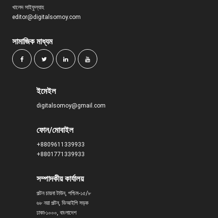
খালেদ সাইফুল্যাহ
editor@digitalsomoy.com
সামাজিক মাধ্যম
ইমেইল
digitalsomoy@gmail.com
ফোন/মোবাইল
+8809611339933
+8801771339933
সম্পাদকীয় কার্যালয়
পল্টন চায়না টাউন, পশ্চিম-১৫/৮
৬৮ নয়া পল্টন, ভিআইপি সড়ক
ঢাকা-১০০০, বাংলাদেশ