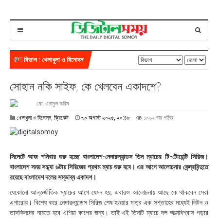
বিভাগ : খেলাধুলা ও বিনোদন
সোহান নকি সাইফ, কে খেলবেন একাদশে?
মো. এনামুল করিম
৩
খেলাধুলা ও বিনোদন
,
ক্রিকেট
৩০ অগাস্ট ২০২৫, ২০:৪৮
১০৬২ বার পঠিত
০
অ
গা
স্ট
সিলেটে আজ শনিবার শুরু হচ্ছে বাংলাদেশ-নেদারল্যান্ডস তিন ম্যাচের টি-টোয়েন্টি সিরিজ।
২
বাংলাদেশ সময় সন্ধ্যা ৬টায় সিরিজের প্রথম ম্যাচ শুরু হবে। এর আগে আলোচনার কেন্দ্রবিন্দুতে
০
রয়েছে বাংলাদেশ দলের সম্ভাব্য একাদশ।
২
৫
যেকোনো আন্তর্জাতিক ম্যাচের আগে যেমন হয়, এবারও আলোচনায় আছে কে থাকবেন সেরা
,
এগারোয়। বিশেষ করে নেদারল্যান্ডস সিরিজ শেষ হওয়ার মাত্র এক সপ্তাহের মধ্যেই লিটন ও
২
তাসকিনদের নামতে হবে এশিয়া কাপের জন্য। তাই এই তিনটি ম্যাচে দল আত্মবিশ্বাস গড়ার
০