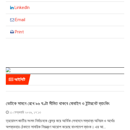
LinkedIn
Email
Print
আইসিটি
ভোটকে সামনে রেখে ৯৬ ঘণ্টা সীমিত থাকবে মোবাইল ও ইন্টারনেট ব্যাংকিং
১১ ফেব্রুয়ারি ২০২৬, ১৭:১৩
ত্রয়োদশ জাতীয় সংসদ নির্বাচনকে কেন্দ্র করে আর্থিক লেনদেনে সম্ভাব্য অনিয়ম ও অর্থের
অপব্যবহার ঠেকাতে সাময়িক নিয়ন্ত্রণ আরোপ করেছে বাংলাদেশ ব্যাংক। এর আ...