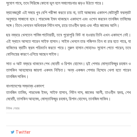
সুযোগ পাবে, তবে সিরিজে কোনো ভুল হলে সমালোচনার ঝড়ও উঠতে পারে।
:
৪
ম্যানেজমেন্ট এই সময়ে খুব বেশি পরীক্ষা করতে চায় না, তাই আজকের একাদশ মোটামুটি ফরম্যাট
৮
অনুসারে সাজানো হবে। পারভেজ ইমন থাকছেন একাদশে এবং ওপেন করবেন তানজিদ তামিমের
সঙ্গে। তিনে খেলবেন অধিনায়ক লিটন দাস, চারে তাওহীদ হৃদয় এবং পাঁচে জাকের আলি।
ছয় নম্বরে খেলতেন শামিম পাটোয়ারী, তবে পুরোপুরি ফিট না হওয়ায় তিনি এখন একাদশে নেই।
এই স্থানে আসতে পারেন সাইফ হাসান। সাইফ খেললে তার পজিশন তিন বা চার হতে পারে, যা
বাকিদের ব্যাটিং ক্রম পরিবর্তন করতে পারে। নুরুল হাসান সোহানও সুযোগ পেতে পারেন, তবে
বোলিংয়ের কারণে এগিয়ে আছেন সাইফ।
সাত ও আট নম্বরে থাকবেন শেখ মেহেদী ও রিশাদ হোসেন। দুই পেসার মোস্তাফিজুর রহমান ও
তাসকিন আহমেদের জায়গা একদম নিশ্চিত। অন্য একজন পেসার হিসেবে খেলা হতে পারেন
তানজিম সাকিব।
বাংলাদেশের সম্ভাব্য একাদশ:
তানজিদ তামিম, পারভেজ ইমন, সাইফ হাসান, লিটন দাস, জাকের আলী, তাওহীদ হৃদয়, শেখ
মেহেদী, তাসকিন আহমেদ, মোস্তাফিজুর রহমান, রিশাদ হোসেন, তানজিম সাকিব।
নিউজ শেয়ার
Twitter