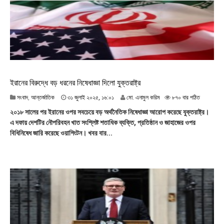
৫
,
১
০
:
৩
৮
ইরানের বিরুদ্ধে বড় ধরনের নিষেধাজ্ঞা দিলো যুক্তরাষ্ট্র
৩
সংবাদ
,
আন্তর্জাতিক
৩১ জুলাই ২০২৫, ১৬:০১
মো. এনামুল করিম
৮৭০ বার পঠিত
১
২০১৮ সালের পর ইরানের ওপর সবচেয়ে বড় অর্থনৈতিক নিষেধাজ্ঞা আরোপ করেছে যুক্তরাষ্ট্র।
জু
এ দফায় দেশটির নৌপরিবহন খাত সংশ্লিষ্ট শতাধিক ব্যক্তি, প্রতিষ্ঠান ও জাহাজের ওপর
লা
বিধিনিষেধ জারি করেছে ওয়াশিংটন। খবর বার...
ই
২
০
২
৫
,
১
৬
:
০
১