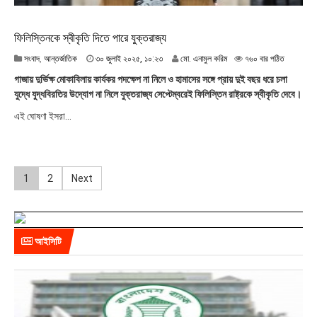
ফিলিস্তিনকে স্বীকৃতি দিতে পারে যুক্তরাজ্য
৩
সংবাদ
,
আন্তর্জাতিক
৩০ জুলাই ২০২৫, ১০:২৩
মো. এনামুল করিম
৭৬০ বার পঠিত
০
গাজায় দুর্ভিক্ষ মোকাবিলায় কার্যকর পদক্ষেপ না নিলে ও হামাসের সঙ্গে প্রায় দুই বছর ধরে চলা
জু
যুদ্ধে যুদ্ধবিরতির উদ্যোগ না নিলে যুক্তরাজ্য সেপ্টেম্বরেই ফিলিস্তিন রাষ্ট্রকে স্বীকৃতি দেবে।
লা
ই
এই ঘোষণা ইসরা...
২
০
২
৫
P
,
1
2
Next
১
০
o
:
২
s
৩
আইসিটি
t
s