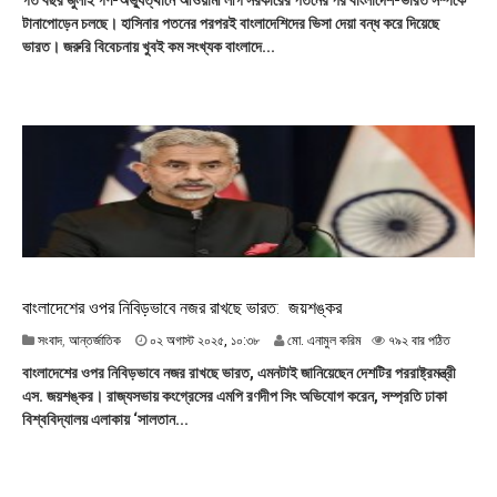
গত বছর জুলাই গণ-অভ্যুত্থানে আওয়ামী লীগ সরকারের পতনের পর বাংলাদেশ-ভারত সম্পর্কে
অ
টানাপোড়েন চলছে। হাসিনার পতনের পরপরই বাংলাদেশিদের ভিসা দেয়া বন্ধ করে দিয়েছে
গা
ভারত। জরুরি বিবেচনায় খুবই কম সংখ্যক বাংলাদে...
স্ট
২
০
২
৫
,
১
৩
:
৩
৮
বাংলাদেশের ওপর নিবিড়ভাবে নজর রাখছে ভারত: জয়শঙ্কর
০
সংবাদ
,
আন্তর্জাতিক
০২ অগাস্ট ২০২৫, ১০:৩৮
মো. এনামুল করিম
৭৯২ বার পঠিত
২
বাংলাদেশের ওপর নিবিড়ভাবে নজর রাখছে ভারত, এমনটাই জানিয়েছেন দেশটির পররাষ্ট্রমন্ত্রী
অ
এস. জয়শঙ্কর। রাজ্যসভায় কংগ্রেসের এমপি রণদীপ সিং অভিযোগ করেন, সম্প্রতি ঢাকা
গা
বিশ্ববিদ্যালয় এলাকায় ‘সালতান...
স্ট
২
০
২