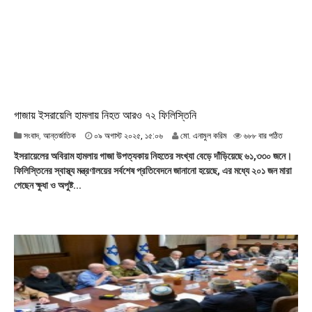
০
০
:
০
১
গাজায় ইসরায়েলি হামলায় নিহত আরও ৭২ ফিলিস্তিনি
০
সংবাদ
,
আন্তর্জাতিক
০৯ অগাস্ট ২০২৫, ১৫:০৬
মো. এনামুল করিম
৬৮৮ বার পঠিত
৯
ইসরায়েলের অবিরাম হামলায় গাজা উপত্যকায় নিহতের সংখ্যা বেড়ে দাঁড়িয়েছে ৬১,৩৩০ জনে।
অ
ফিলিস্তিনের স্বাস্থ্য মন্ত্রণালয়ের সর্বশেষ প্রতিবেদনে জানানো হয়েছে, এর মধ্যে ২০১ জন মারা
গা
গেছেন ক্ষুধা ও অপুষ্ট...
স্ট
২
০
২
৫
,
১
৫
:
০
৬