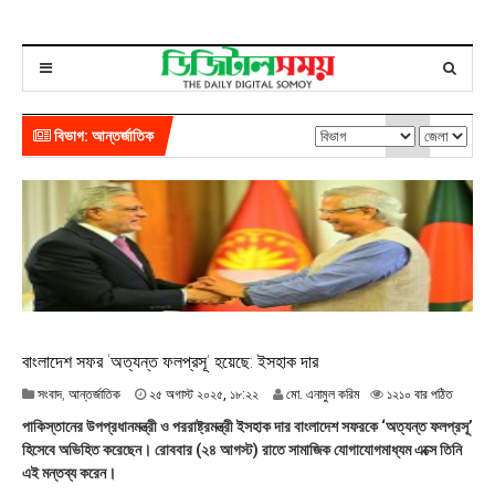
বিভাগ: আন্তর্জাতিক
বাংলাদেশ সফর ‘অত্যন্ত ফলপ্রসূ’ হয়েছে: ইসহাক দার
২
সংবাদ
,
আন্তর্জাতিক
২৫ অগাস্ট ২০২৫, ১৮:২২
মো. এনামুল করিম
১২১০ বার পঠিত
৫
পাকিস্তানের উপপ্রধানমন্ত্রী ও পররাষ্ট্রমন্ত্রী ইসহাক দার বাংলাদেশ সফরকে ‘অত্যন্ত ফলপ্রসূ’
অ
হিসেবে অভিহিত করেছেন। রোববার (২৪ আগস্ট) রাতে সামাজিক যোগাযোগমাধ্যম এক্সে তিনি
গা
এই মন্তব্য করেন।
স্ট
২