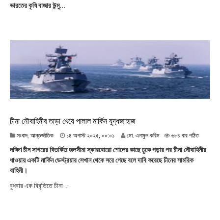
ভারতের কৃষি বাজার উন্মু...
স্ট
২
০
২
৫
,
২
২
:
৫
৭
চীনা নৌবাহিনীর তাড়া খেয়ে পালাল মার্কিন যুদ্ধজাহাজ
১
সংবাদ
,
আন্তর্জাতিক
১৪ অগাস্ট ২০২৫, ০০:০১
মো. এনামুল করিম
৬৮৪ বার পঠিত
৪
দক্ষিণ চীন সাগরের বিতর্কিত জলসীমা স্কারবোরো শোলের কাছে ঢুকে পড়ার পর চীনা নৌবাহিনীর
অ
ধাওয়ায় একটি মার্কিন ডেস্ট্রয়ার সেখান থেকে সরে গেছে বলে দাবি করেছে চীনের সামরিক
গা
বাহিনী।
স্ট
২
বুধবার এক বিবৃতিতে চীনা ...
০
২
৫
,