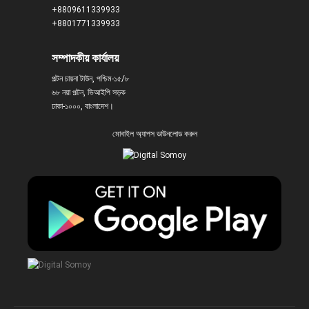
+8809611339933
+8801771339933
সম্পাদকীয় কার্যালয়
পল্টন চায়না টাউন, পশ্চিম-১৫/৮
৬৮ নয়া পল্টন, ভিআইপি সড়ক
ঢাকা-১০০০, বাংলাদেশ।
মোবাইল অ্যাপস ডাউনলোড করুন