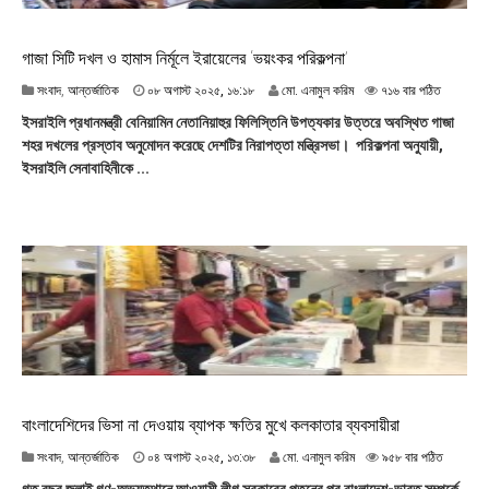
গাজা সিটি দখল ও হামাস নির্মূলে ইরায়েলের ‘ভয়ংকর পরিকল্পনা’
০
সংবাদ
,
আন্তর্জাতিক
০৮ অগাস্ট ২০২৫, ১৬:১৮
মো. এনামুল করিম
৭১৬ বার পঠিত
৮
ইসরাইলি প্রধানমন্ত্রী বেনিয়ামিন নেতানিয়াহুর ফিলিস্তিনি উপত্যকার উত্তরে অবস্থিত গাজা
অ
শহর দখলের প্রস্তাব অনুমোদন করেছে দেশটির নিরাপত্তা মন্ত্রিসভা। পরিকল্পনা অনুযায়ী,
গা
ইসরাইলি সেনাবাহিনীকে ...
স্ট
২
০
২
৫
,
১
৬
:
১
৮
বাংলাদেশিদের ভিসা না দেওয়ায় ব্যাপক ক্ষতির মুখে কলকাতার ব্যবসায়ীরা
০
সংবাদ
,
আন্তর্জাতিক
০৪ অগাস্ট ২০২৫, ১৩:৩৮
মো. এনামুল করিম
৯৫৮ বার পঠিত
৪