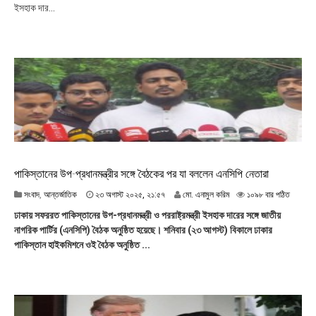
ইসহাক দার...
০
২
৫
,
১
৮
:
২
২
পাকিস্তানের উপ-প্রধানমন্ত্রীর সঙ্গে বৈঠকের পর যা বললেন এনসিপি নেতারা
২
সংবাদ
,
আন্তর্জাতিক
২৩ অগাস্ট ২০২৫, ২১:৫৭
মো. এনামুল করিম
১০৯৮ বার পঠিত
৩
ঢাকায় সফররত পাকিস্তানের উপ-প্রধানমন্ত্রী ও পররাষ্ট্রমন্ত্রী ইসহাক দারের সঙ্গে জাতীয়
অ
নাগরিক পার্টির (এনসিপি) বৈঠক অনুষ্ঠিত হয়েছে। শনিবার (২৩ আগস্ট) বিকালে ঢাকার
গা
পাকিস্তান হাইকমিশনে ওই বৈঠক অনুষ্ঠিত ...
স্ট
২
০
২
৫
,