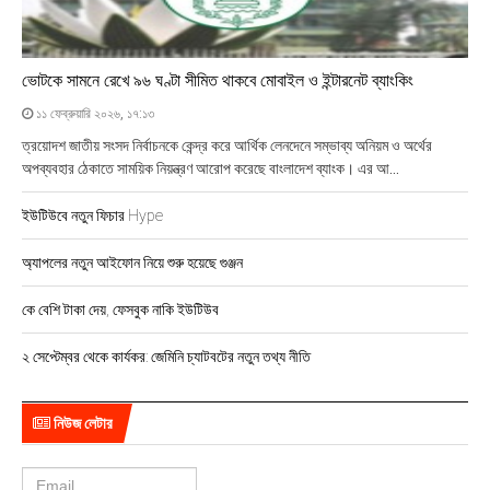
n
a
v
ভোটকে সামনে রেখে ৯৬ ঘণ্টা সীমিত থাকবে মোবাইল ও ইন্টারনেট ব্যাংকিং
১১ ফেব্রুয়ারি ২০২৬, ১৭:১৩
i
ত্রয়োদশ জাতীয় সংসদ নির্বাচনকে কেন্দ্র করে আর্থিক লেনদেনে সম্ভাব্য অনিয়ম ও অর্থের
g
অপব্যবহার ঠেকাতে সাময়িক নিয়ন্ত্রণ আরোপ করেছে বাংলাদেশ ব্যাংক। এর আ...
a
ইউটিউবে নতুন ফিচার Hype
t
অ্যাপলের নতুন আইফোন নিয়ে শুরু হয়েছে গুঞ্জন
i
কে বেশি টাকা দেয়, ফেসবুক নাকি ইউটিউব
o
২ সেপ্টেম্বর থেকে কার্যকর: জেমিনি চ্যাটবটের নতুন তথ্য নীতি
n
নিউজ লেটার