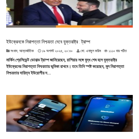
২
১
:
৫
৭
ইউক্রেনকে নিরাপত্তা নিশ্চয়তা দেবে যুক্তরাষ্ট্র : ট্রাম্প
১
সংবাদ
,
আন্তর্জাতিক
১৯ অগাস্ট ২০২৫, ২০:৩০
মো. এনামুল করিম
১১১০ বার পঠিত
৯
মার্কিন প্রেসিডেন্ট ডোনাল্ড ট্রাম্প জানিয়েছেন, রাশিয়ার সঙ্গে যুদ্ধ শেষ হলে যুক্তরাষ্ট্র
অ
ইউক্রেনের নিরাপত্তা নিশ্চয়তায় ভূমিকা রাখবে। তবে তিনি স্পষ্ট করেছেন, মূল নিরাপত্তা
গা
নিশ্চয়তার দায়িত্ব ইউরোপীয় দ...
স্ট
২
০
২
৫
,
২
০
:
৩
০