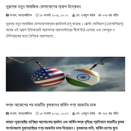
তুরস্কে নতুন সামাজিক যোগাযোগের অ্যাপ উদ্বোধন
১
সংবাদ
,
আন্তর্জাতিক
১৯ অগাস্ট ২০২৫, ২০:০২
মো. এনামুল করিম
৮৭৬ বার পঠিত
৯
তুরস্ক নতুন সামাজিক যোগাযোগমাধ্যম প্ল্যাটফর্ম চালু করেছে। নেক্সট সোসিয়াল (এনসোসিয়াল)
অ
নামের এই অ্যাপ ইতিমধ্যেই অ্যাপলের অ্যাপস্টোরের শীর্ষে উঠে এসেছে এবং ফেসবুক ও
গা
টেলিগ্রামের মতো বৈশ্বিক অ্যাপগুলো...
স্ট
২
০
২
৫
,
২
০
:
০
২
শুল্ক আরোপের পর ভারতীয় কৃষকদের মার্কিন পণ্য বয়কটের ডাক
১
সংবাদ
,
আন্তর্জাতিক
১৪ অগাস্ট ২০২৫, ২২:৫৭
মো. এনামুল করিম
৭৫৮ বার পঠিত
৪
ভারত-যুক্তরাষ্ট্র বাণিজ্য আলোচনায় ব্যর্থতা এবং মার্কিন শুল্ক বৃদ্ধির প্রতিবাদে ভারতীয় কৃষক
অ
সংগঠনগুলো যুক্তরাষ্ট্রের পণ্য বয়কটের ডাক দিয়েছেন। কৃষকদের দাবি, মার্কিন চাপের মুখে
গা