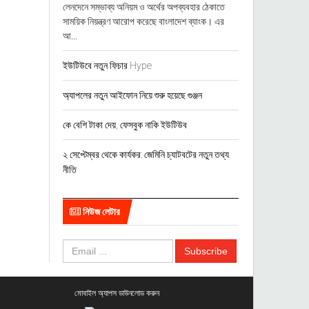
লেনদেনে সম্ভাব্য অনিয়ম ও অর্থের অপব্যবহার ঠেকাতে
সাময়িক নিয়ন্ত্রণ আরোপ করেছে বাংলাদেশ ব্যাংক। এর
আ...
ইউটিউবে নতুন ফিচার Hype
অ্যাপলের নতুন আইফোন নিয়ে শুরু হয়েছে গুঞ্জন
কে বেশি টাকা দেয়, ফেসবুক নাকি ইউটিউব
২ সেপ্টেম্বর থেকে কার্যকর: জেমিনি চ্যাটবটের নতুন তথ্য
নীতি
নিউজ লেটার
মোবাইল অ্যাপস ডাউনলোড করুন