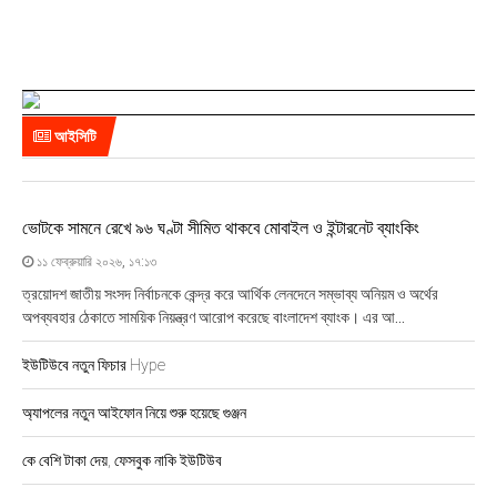
০
২
৫
,
১
৮
আইসিটি
:
৩
৮
ভোটকে সামনে রেখে ৯৬ ঘণ্টা সীমিত থাকবে মোবাইল ও ইন্টারনেট ব্যাংকিং
১১ ফেব্রুয়ারি ২০২৬, ১৭:১৩
ত্রয়োদশ জাতীয় সংসদ নির্বাচনকে কেন্দ্র করে আর্থিক লেনদেনে সম্ভাব্য অনিয়ম ও অর্থের
অপব্যবহার ঠেকাতে সাময়িক নিয়ন্ত্রণ আরোপ করেছে বাংলাদেশ ব্যাংক। এর আ...
ইউটিউবে নতুন ফিচার Hype
অ্যাপলের নতুন আইফোন নিয়ে শুরু হয়েছে গুঞ্জন
কে বেশি টাকা দেয়, ফেসবুক নাকি ইউটিউব