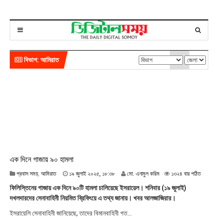
বিভাগ: আমিরাত
এক দিনে গাজায় ৯০ হামলা
১
প্রবাস সময়
,
আমিরাত
১৯ জুলাই ২০২৫, ১৮:৩৮
মো. এনামুল করিম
১৩২৪ বার পঠিত
৯
ফিলিস্তিনের গাজায় এক দিনে ৯০টি হামলা চালিয়েছে ইসরায়েল। শনিবার (১৯ ‍জুলাই)
জু
দখলদারদের সেনাবাহিনী নিয়মিত ব্রিফিংয়ে এ তথ্য জানায়। খবর আলজাজিরার।
লা
ই
ইসরায়েলি সেনাবাহিনী জানিয়েছে, তাদের বিমানবাহিনী গত...
২