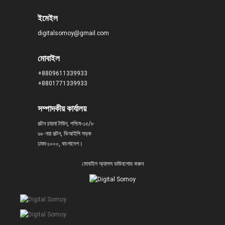
ইমেইল
digitalsomoy@gmail.com
মোবাইল
+8809611339933
+8801771339933
সম্পাদকীয় কার্যালয়
পল্টন চায়না টাউন, পশ্চিম-১৫/৮
৬৮ নয়া পল্টন, ভিআইপি সড়ক
ঢাকা-১০০০, বাংলাদেশ।
মোবাইল অ্যাপস ডাউনলোড করুন