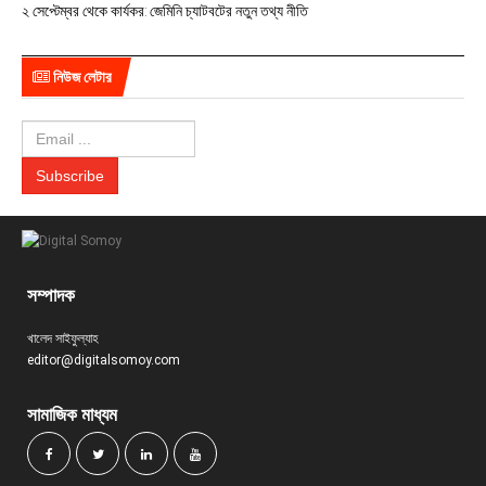
২ সেপ্টেম্বর থেকে কার্যকর: জেমিনি চ্যাটবটের নতুন তথ্য নীতি
নিউজ লেটার
সম্পাদক
খালেদ সাইফুল্যাহ
editor@digitalsomoy.com
সামাজিক মাধ্যম