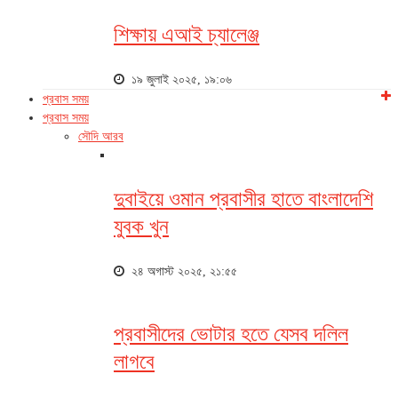
শিক্ষায় এআই চ্যালেঞ্জ
১৯ জুলাই ২০২৫, ১৯:০৬
প্রবাস সময়
প্রবাস সময়
সৌদি আরব
দুবাইয়ে ওমান প্রবাসীর হাতে বাংলাদেশি
যুবক খুন
২৪ অগাস্ট ২০২৫, ২১:৫৫
প্রবাসীদের ভোটার হতে যেসব দলিল
লাগবে