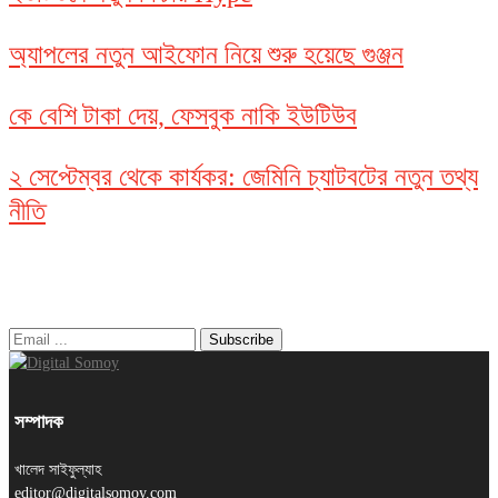
অ্যাপলের নতুন আইফোন নিয়ে শুরু হয়েছে গুঞ্জন
কে বেশি টাকা দেয়, ফেসবুক নাকি ইউটিউব
২ সেপ্টেম্বর থেকে কার্যকর: জেমিনি চ্যাটবটের নতুন তথ্য
নীতি
নিউজ লেটার
সম্পাদক
খালেদ সাইফুল্যাহ
editor@digitalsomoy.com