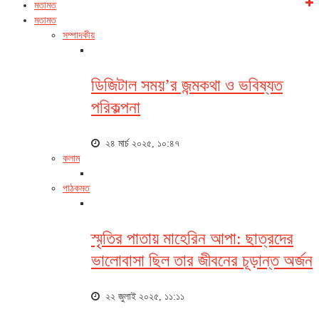
মতামত
মতামত
সম্পাদকীয়
ডিজিটাল সময়’র জন্মকথা ও ভবিষ্যত
পরিকল্পনা
২৪ মার্চ ২০২৫, ১০:৪৭
কলাম
পাঠকমত
স্মৃতির পাতায় মাহেরিন আপা: ছাত্রদের
ভালোবাসা ছিল তার জীবনের চূড়ান্ত অর্জন
২২ জুলাই ২০২৫, ১১:১১