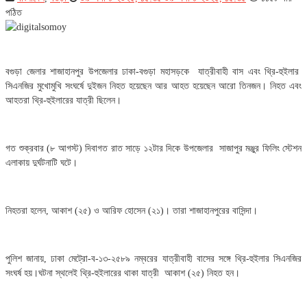
পঠিত
বগুড়া জেলার শাজাহানপুর উপজেলার ঢাকা-বগুড়া মহাসড়কে যাত্রীবাহী বাস এবং থ্রি-হুইলার
সিএনজির মুখোমুখি সংঘর্ষে দুইজন নিহত হয়েছেন আর আহত হয়েছেন আরো তিনজন। নিহত এবং
আহতরা থ্রি-হুইলারের যাত্রী ছিলেন।
গত শুক্রবার (৮ আগস্ট) দিবাগত রাত সাড়ে ১২টার দিকে উপজেলার সাজাপুর মঞ্জুর ফিলিং স্টেশন
এলাকায় দুর্ঘটনাটি ঘটে।
নিহতরা হলেন, আকাশ (২৫) ও আরিফ হোসেন (২১)। তারা শাজাহানপুরের বাসিন্দা।
পুলিশ জানায়, ঢাকা মেট্রো-ব-১৩-২৫৮৯ নম্বরের যাত্রীবাহী বাসের সঙ্গে থ্রি-হুইলার সিএনজির
সংঘর্ষ হয়।ঘটনা স্থলেই থ্রি-হুইলারের থাকা যাত্রী আকাশ (২৫) নিহত হন।