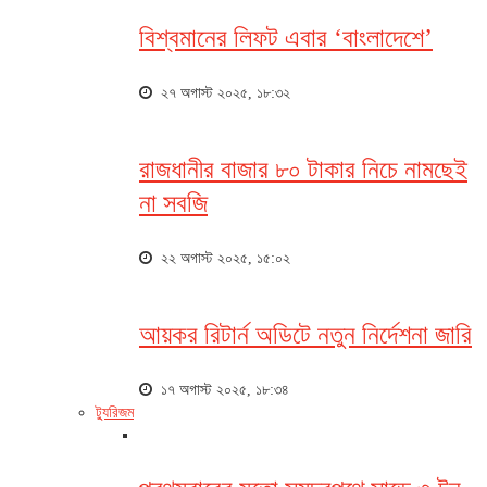
বিশ্বমানের লিফট এবার ‘বাংলাদেশে’
২৭ অগাস্ট ২০২৫, ১৮:৩২
রাজধানীর বাজার ৮০ টাকার নিচে নামছেই
না সবজি
২২ অগাস্ট ২০২৫, ১৫:০২
আয়কর রিটার্ন অডিটে নতুন নির্দেশনা জারি
১৭ অগাস্ট ২০২৫, ১৮:৩৪
ট্যুরিজম