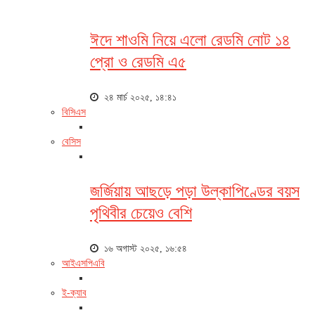
ঈদে শাওমি নিয়ে এলো রেডমি নোট ১৪
প্রো ও রেডমি এ৫
২৪ মার্চ ২০২৫, ১৪:৪১
বিসিএস
বেসিস
জর্জিয়ায় আছড়ে পড়া উল্কাপিণ্ডের বয়স
পৃথিবীর চেয়েও বেশি
১৬ অগাস্ট ২০২৫, ১৬:৫৪
আইএসপিএবি
ই-ক্যাব