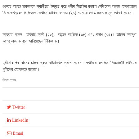
গুরুতর আহত চারজনকে স্থানীয়রা উদ্ধার করে শহীদ জিয়াউর রহমান মেডিকেল কলেজ হাসপাতালে
নিলে কর্তব্যরত চিকিৎসক সেখানে আরিফ হোসেন (২১) নামে আরও একজনকে মৃত ঘোষণা করেন।
আহতরা হলেন—হায়দার আলী (৫০), আব্দুল আজিজ (৩৮) এবং পলাশ (৩৫)। তাদের অবস্থা
আশঙ্কাজনক বলে জানিয়েছেন চিকিৎসক।
দুর্ঘটনার পর বাসের চালক দ্রুত ঘটনাস্থল ত্যাগ করেন। দুর্ঘটনায় কবলিত সিএনজিটি হাইওয়ে
পুলিশের হেফাজতে রয়েছে।
নিউজ শেয়ার
Twitter
LinkedIn
Email