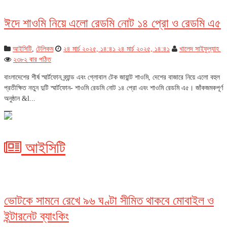
ঈদে শাওমি নিয়ে এলো রেডমি নোট ১৪ প্রো ও রেডমি এ৫
আইসিটি
,
টেলিকম
২৪ মার্চ ২০২৫, ১৪:৪১
২৪ মার্চ ২০২৫, ১৪:৪১
খালেদ সাইফুল্যাহ
২৩৮২ বার পঠিত
বাংলাদেশের শীর্ষ স্মার্টফোন ব্র্যান্ড এবং গ্লোবাল টেক জায়ান্ট শাওমি, দেশের বাজারে নিয়ে এলো বহুল
প্রতীক্ষিত নতুন দুটি স্মার্টফোন- শাওমি রেডমি নোট ১৪ প্রো এবং শাওমি রেডমি এ৫। জাঁকজমকপূর্ণ
অনুষ্ঠান &l...
আইসিটি
ভোটকে সামনে রেখে ৯৬ ঘণ্টা সীমিত থাকবে মোবাইল ও
ইন্টারনেট ব্যাংকিং