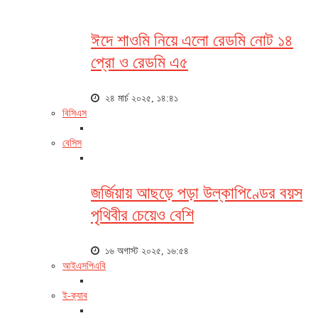
ঈদে শাওমি নিয়ে এলো রেডমি নোট ১৪
প্রো ও রেডমি এ৫
২৪ মার্চ ২০২৫, ১৪:৪১
বিসিএস
বেসিস
জর্জিয়ায় আছড়ে পড়া উল্কাপিণ্ডের বয়স
পৃথিবীর চেয়েও বেশি
১৬ অগাস্ট ২০২৫, ১৬:৫৪
আইএসপিএবি
ই-ক্যাব