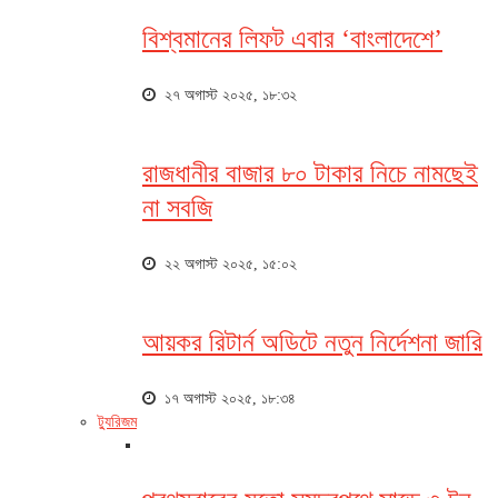
বিশ্বমানের লিফট এবার ‘বাংলাদেশে’
২৭ অগাস্ট ২০২৫, ১৮:৩২
রাজধানীর বাজার ৮০ টাকার নিচে নামছেই
না সবজি
২২ অগাস্ট ২০২৫, ১৫:০২
আয়কর রিটার্ন অডিটে নতুন নির্দেশনা জারি
১৭ অগাস্ট ২০২৫, ১৮:৩৪
ট্যুরিজম