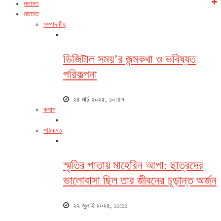
মতামত
মতামত
সম্পাদকীয়
ডিজিটাল সময়’র জন্মকথা ও ভবিষ্যত
পরিকল্পনা
২৪ মার্চ ২০২৫, ১০:৪৭
কলাম
পাঠকমত
স্মৃতির পাতায় মাহেরিন আপা: ছাত্রদের
ভালোবাসা ছিল তার জীবনের চূড়ান্ত অর্জন
২২ জুলাই ২০২৫, ১১:১১