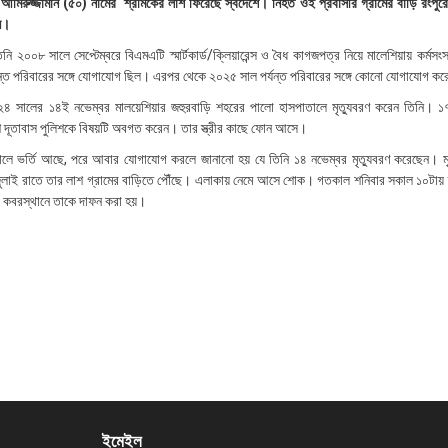
 আমিরুজ্জামান (৫০) নামের শ্রমিকের লাশ ফিরেছে স্বদেশে। নিহত ওই প্রবাসীর গ্রামের বাড়ি রংপুরে
নে।
নি ২০০৮ সালে সেপ্টেম্বরে বিএমএটি স্মার্টকার্ড/ক্লিয়ারেন্স ও বৈধ কাগজপত্র নিয়ে মালেশিয়ায় কর্মসংস
্ত পরিবারের সঙ্গে যোগাযোগ ছিল। এরপর থেকে ২০২৫ সাল পর্যন্ত পরিবারের সঙ্গে কোনো যোগাযোগ কর
০২৪ সালের ১৪ই নভেম্বর মালয়েশিয়ার জহুরবাড়ি শহরের পালো হাসপাতালে মৃত্যুবরণ করেন তিনি। ১
েশ দূতাবাস পুলিশকে বিষয়টি অবগত করেন। তার স্ত্রীর কাছে ফোন আসে।
ালে ভর্তি আছে, পরে আবার যোগাযোগ করলে জানানো হয় যে তিনি ১৪ নভেম্বর মৃত্যুবরণ করেছেন। মৃত
ুলাই রাতে তার লাশ গ্রামের বাড়িতে পৌঁছে। এলাকায় নেমে আসে শোক। গতকাল শনিবার সকাল ১০টায় 
ক কবরস্থানে তাকে দাফন করা হয়।
ইমেইল