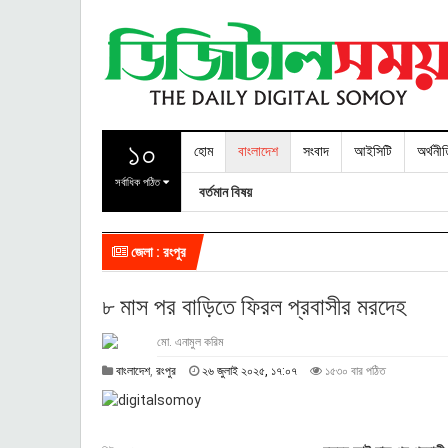
১০
হোম
বাংলাদেশ
সংবাদ
আইসিটি
অর্থনী
সর্বাধিক পঠিত
বর্তমান বিষয়
জেলা : রংপুর
৮ মাস পর বাড়িতে ফিরল প্রবাসীর মরদেহ
মো. এনামুল করিম
২
বাংলাদেশ
,
রংপুর
২৬ জুলাই ২০২৫, ১৭:০৭
১৫৩০ বার পঠিত
৬
জু
লা
ই