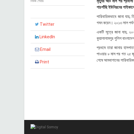
মৃত্যুর আট মাস পর প্রবাসী
নিউজ শেয়ার
২
পাচগাঁছি ইউনিয়নের পাইকা
০
২
পারিবারিকভাবে জানা যায়, তি
৫
গমন করেন। ২০১৩ সাল পর্যন
Twitter
,
১
একটি সূত্রে জানা যায়, ২
৭
LinkedIn
কুয়ালালামপুর পুলিশ বাংলাদ
:
০
প্রথমে তারা জানায় হাসপাত
Email
৭
পাওয়ার ৮ মাস পর গত ২৫ জ
শেষে আমবাগানের পারিবারি
Print