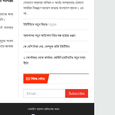
র পীরগঞ্জের
লেনদেনে সম্ভাব্য অনিয়ম ও অর্থের অপব্যবহার ঠেকাতে
সাময়িক নিয়ন্ত্রণ আরোপ করেছে বাংলাদেশ ব্যাংক। এর
আ...
্থানের জন্য
েনি।
ইউটিউবে নতুন ফিচার Hype
৭ই নভেম্বর
অ্যাপলের নতুন আইফোন নিয়ে শুরু হয়েছে গুঞ্জন
্যুর সংবাদ
তার জানাজা
কে বেশি টাকা দেয়, ফেসবুক নাকি ইউটিউব
২ সেপ্টেম্বর থেকে কার্যকর: জেমিনি চ্যাটবটের নতুন তথ্য
নীতি
নিউজ লেটার
মোবাইল অ্যাপস ডাউনলোড করুন