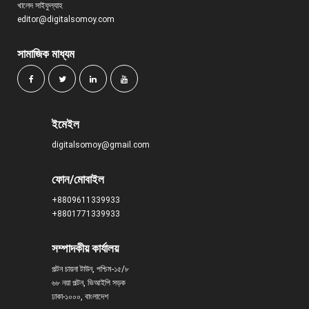
খালেদ সাইফুল্যাহ
editor@digitalsomoy.com
সামাজিক মাধ্যম
ইমেইল
digitalsomoy@gmail.com
ফোন/মোবাইল
+8809611339933
+8801771339933
সম্পাদকীয় কার্যালয়
পল্টন চায়না টাউন, পশ্চিম-১৫/৮
৬৮ নয়া পল্টন, ভিআইপি সড়ক
ঢাকা-১০০০, বাংলাদেশ