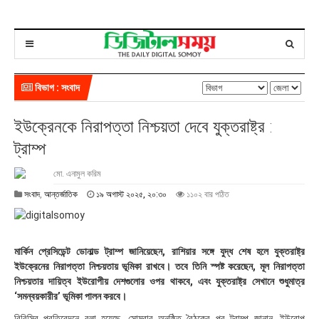
বিভাগ : সংবাদ
ইউক্রেনকে নিরাপত্তা নিশ্চয়তা দেবে যুক্তরাষ্ট্র :
ট্রাম্প
মো. এনামুল করিম
১
সংবাদ
,
আন্তর্জাতিক
১৯ অগাস্ট ২০২৫, ২০:৩০
১১০২ বার পঠিত
৯
অ
গা
স্ট
মার্কিন প্রেসিডেন্ট ডোনাল্ড ট্রাম্প জানিয়েছেন, রাশিয়ার সঙ্গে যুদ্ধ শেষ হলে যুক্তরাষ্ট্র
২
ইউক্রেনের নিরাপত্তা নিশ্চয়তায় ভূমিকা রাখবে। তবে তিনি স্পষ্ট করেছেন, মূল নিরাপত্তা
০
নিশ্চয়তার দায়িত্ব ইউরোপীয় দেশগুলোর ওপর থাকবে, এবং যুক্তরাষ্ট্র সেখানে শুধুমাত্র
২
‘সমন্বয়কারীর’ ভূমিকা পালন করবে।
৫
,
বিবিসির প্রতিবেদনে বলা হয়েছে, সোমবার অনুষ্ঠিত বৈঠকের পর ট্রাম্প জানান, ইউরোপ