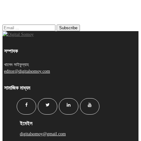
নিউজ লেটার
সম্পাদক
খালেদ সাইফুল্যাহ
editor@digitalsomoy.com
সামাজিক মাধ্যম
ইমেইল
digitalsomoy@gmail.com