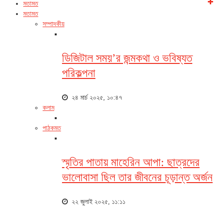
মতামত
মতামত
সম্পাদকীয়
ডিজিটাল সময়’র জন্মকথা ও ভবিষ্যত
পরিকল্পনা
২৪ মার্চ ২০২৫, ১০:৪৭
কলাম
পাঠকমত
স্মৃতির পাতায় মাহেরিন আপা: ছাত্রদের
ভালোবাসা ছিল তার জীবনের চূড়ান্ত অর্জন
২২ জুলাই ২০২৫, ১১:১১