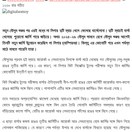
১২৩০ বার পঠিত
নতুন মৌসুম শুরুর পর এরই মধ্যে লা লিগার দুটি ম্যাচ খেলে ফেলেছে বার্সেলোনা। দুটি ম্যাচই বার্সা
খেলেছে পুরোনো জার্সি গায়ে জড়িয়ে। অথচ ২০২৫–২৬ মৌসুম সামনে রেখে মৌসুম শুরুর আগেই
তিনটি নতুন জার্সি উন্মোচন করেছিল লা লিগার চ্যাম্পিয়নরা। কিন্তু এর কোনোটি পরে এখন পর্যন্ত
মাঠে নামতে পারেনি তারা।
মৌসুমের প্রথম দুই ম্যাচে মায়োর্কা ও লেভান্তের বিপক্ষে বার্সা মাঠে নেমেছে গত মৌসুমের লেবু-সবুজ
রঙের তৃতীয় জার্সি পরে। এর কারণ, লা লিগার কিট সিলেক্টর টুলের পরীক্ষায় নতুন তিন জার্সির
কোনোটিই উত্তীর্ণ হতে পারেনি।
কিট সিলেক্টর টুলের পরীক্ষায় বার্সার ঐতিহ্যবাহী নীল-গার্নেট রঙের হোম জার্সিটি মায়োর্কার লাল-কালো
রঙের জাার্সির সঙ্গে মিলে গেছে। পাশাপাশি এটির সঙ্গে লেভান্তের জার্সিরও মিল পাওয়া গেছে।
তবে সবচেয়ে অপ্রত্যাশিত ঝামেলা বেধেছে অ্যাওয়ে জার্সি নিয়ে। প্রয়াত বাস্কেটবল কিংবদন্তি
কোবে ব্রায়ান্টের মাম্বা ব্র্যান্ডের সঙ্গে মিল রেখে তৈরি সোনালি জার্সিটিতে সমস্যার কারণ হয়ে
দাঁড়িয়েছে কালো শর্টস, যেটির রং মায়োর্কা আর লেভান্তের শর্টসের রঙের সঙ্গে মিলে গেছে।
এ ছাড়া বার্সার কমলা রঙের তৃতীয় জার্সিটিও মায়োর্কা আর লেভান্তের হোম জার্সির সঙ্গে মিলে গিয়ে
গোলমাল পাকিয়েছে। যে কারণে শেষ পর্যন্ত উপায় না দেখে বার্সাকে ফিরতে হয়েছে গত মৌসুমের