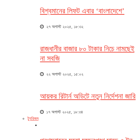
বিশ্বমানের লিফট এবার ‘বাংলাদেশে’
২৭ অগাস্ট ২০২৫, ১৮:৩২
রাজধানীর বাজার ৮০ টাকার নিচে নামছেই
না সবজি
২২ অগাস্ট ২০২৫, ১৫:০২
আয়কর রিটার্ন অডিটে নতুন নির্দেশনা জারি
১৭ অগাস্ট ২০২৫, ১৮:৩৪
ট্যুরিজম