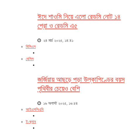
ঈদে শাওমি নিয়ে এলো রেডমি নোট ১৪
প্রো ও রেডমি এ৫
২৪ মার্চ ২০২৫, ১৪:৪১
বিসিএস
বেসিস
জর্জিয়ায় আছড়ে পড়া উল্কাপিণ্ডের বয়স
পৃথিবীর চেয়েও বেশি
১৬ অগাস্ট ২০২৫, ১৬:৫৪
আইএসপিএবি
ই-ক্যাব