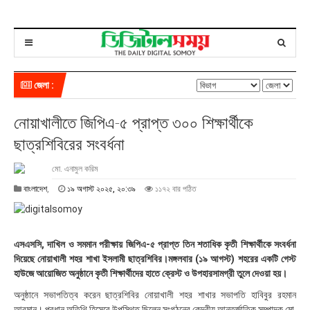
জেলা :
নোয়াখালীতে জিপিএ-৫ প্রাপ্ত ৩০০ শিক্ষার্থীকে
ছাত্রশিবিরের সংবর্ধনা
মো. এনামুল করিম
১
বাংলাদেশ
,
১৯ অগাস্ট ২০২৫, ২০:৩৯
১১৭২ বার পঠিত
৯
অ
গা
স্ট
এসএসসি, দাখিল ও সমমান পরীক্ষায় জিপিএ-৫ প্রাপ্ত তিন শতাধিক কৃতী শিক্ষার্থীকে সংবর্ধনা
২
দিয়েছে নোয়াখালী শহর শাখা ইসলামী ছাত্রশিবির।মঙ্গলবার (১৯ আগস্ট) শহরের একটি গেস্ট
০
হাউজে আয়োজিত অনুষ্ঠানে কৃতী শিক্ষার্থীদের হাতে ক্রেস্ট ও উপহারসামগ্রী তুলে দেওয়া হয়।
২
৫
অনুষ্ঠানে সভাপতিত্ব করেন ছাত্রশিবির নোয়াখালী শহর শাখার সভাপতি হাবিবুর রহমান
,
আরমান। প্রধান অতিথি হিসেবে উপস্থিত ছিলেন সংগঠনের কেন্দ্রীয় আন্তর্জাতিক সম্পাদক মো.