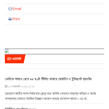
Email
Print
আইসিটি
ভোটকে সামনে রেখে ৯৬ ঘণ্টা সীমিত থাকবে মোবাইল ও ইন্টারনেট ব্যাংকিং
১১ ফেব্রুয়ারি ২০২৬, ১৭:১৩
ত্রয়োদশ জাতীয় সংসদ নির্বাচনকে কেন্দ্র করে আর্থিক লেনদেনে সম্ভাব্য অনিয়ম ও অর্থের
অপব্যবহার ঠেকাতে সাময়িক নিয়ন্ত্রণ আরোপ করেছে বাংলাদেশ ব্যাংক। এর আ...