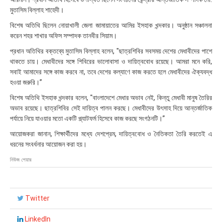
২
মুতাসিম বিল্লাহ শাহেদী।
০
:
বিশেষ অতিথি ছিলেন নোয়াখালী জেলা জামায়াতের আমির ইসহাক খন্দকার। অনুষ্ঠান সঞ্চালনা
৩
করেন শহর শাখার অফিস সম্পাদক তানবীর সিয়াম।
৯
প্রধান অতিথির বক্তব্যে মুতাসিম বিল্লাহ বলেন, "ছাত্রশিবির সবসময় দেশের মেধাবীদের পাশে
থাকতে চায়। মেধাবীদের সঙ্গে শিবিরের ভালোবাসা ও দায়িত্ববোধ রয়েছে। আমরা মনে করি,
সবাই আমাদের সঙ্গে কাজ করবে না, তবে দেশের কল্যাণে কাজ করতে হলে মেধাবীদের ঐক্যবদ্ধ
হওয়া জরুরি।”
বিশেষ অতিথি ইসহাক খন্দকার বলেন, "বাংলাদেশে মেধার অভাব নেই, কিন্তু মেধাবী মানুষ তৈরির
অভাব রয়েছে। ছাত্রশিবির সেই দায়িত্ব পালন করছে। মেধাবীদের উৎসাহ দিয়ে আন্তর্জাতিক
পর্যায়ে নিয়ে যাওয়ার মতো একটি প্ল্যাটফর্ম হিসেবে কাজ করছে সংগঠনটি।”
আয়োজকরা জানান, শিক্ষার্থীদের মধ্যে দেশপ্রেম, দায়িত্ববোধ ও নৈতিকতা তৈরি করতেই এ
ধরনের সংবর্ধনার আয়োজন করা হয়।
নিউজ শেয়ার
Twitter
LinkedIn