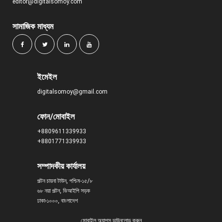
editor@digitalsomoy.com
সামাজিক মাধ্যম
ইমেইল
digitalsomoy@gmail.com
ফোন/মোবাইল
+8809611339933
+8801771339933
সম্পাদকীয় কার্যালয়
পল্টন চায়না টাউন, পশ্চিম-১৫/৮
৬৮ নয়া পল্টন, ভিআইপি সড়ক
ঢাকা-১০০০, বাংলাদেশ
মোবাইল অ্যাপস ডাউনলোড করুন