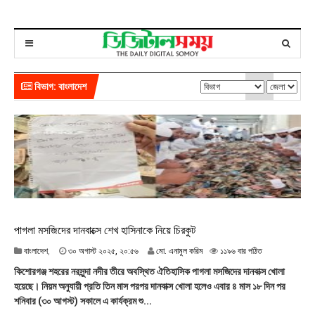
বিভাগ: বাংলাদেশ
পাগলা মসজিদের দানবাক্সে শেখ হাসিনাকে নিয়ে চিরকুট
৩
বাংলাদেশ
,
৩০ অগাস্ট ২০২৫, ২০:৫৬
মো. এনামুল করিম
১১৯৬ বার পঠিত
০
কিশোরগঞ্জ শহরের নরসুন্দা নদীর তীরে অবস্থিত ঐতিহাসিক পাগলা মসজিদের দানবাক্স খোলা
অ
হয়েছে। নিয়ম অনুযায়ী প্রতি তিন মাস পরপর দানবাক্স খোলা হলেও এবার ৪ মাস ১৮ দিন পর
গা
শনিবার (৩০ আগস্ট) সকালে এ কার্যক্রম শু...
স্ট
২