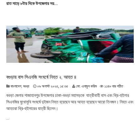
রাত সাড়ে ৮টার দিকে উপজেলার সয়...
স্ট
২
০
২
৫
,
১
৮
:
২
১
বগুড়ায় বাস-সিএনজি সংঘর্ষে নিহত ২, আহত ৪
০
বাংলাদেশ
,
বগুড়া
০৯ অগাস্ট ২০২৫, ১৫:৩৫
মো. এনামুল করিম
১১৪৮ বার পঠিত
৯
বগুড়া জেলার শাজাহানপুর উপজেলার ঢাকা-বগুড়া মহাসড়কে যাত্রীবাহী বাস এবং থ্রি-হুইলার
অ
সিএনজির মুখোমুখি সংঘর্ষে দুইজন নিহত হয়েছেন আর আহত হয়েছেন আরো তিনজন। নিহত এবং
গা
আহতরা থ্রি-হুইলারের যাত্রী ছিলেন।
স্ট
২
...
০
২
৫
,