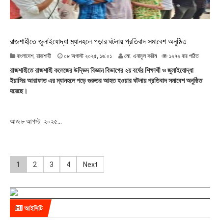
রাজশাহীতে জুলাইযোদ্ধা ম্যানহলে পড়ার ঘটনায় প্রতিবাদ সমাবেশ অনুষ্ঠিত
০
বাংলাদেশ
,
রাজশাহী
০৮ অগাস্ট ২০২৫, ১৬:০১
মো. এনামুল করিম
১২৭২ বার পঠিত
৮
রাজশাহীতে রাজশাহী কলেজের উদ্ভিদ বিজ্ঞান বিভাগের ২য় বর্ষের শিক্ষার্থী ও জুলাইযোদ্ধা
অ
ইয়াসির আরাফাত এর ম্যানহলে পড়ে গুরুতর আহত হওয়ার ঘটনায় প্রতিবাদ সমাবেশ অনুষ্ঠিত
গা
হয়েছে।
স্ট
২
০
২
আজ ৮ আগস্ট ২০২৫...
৫
,
১
৬
P
:
1
2
3
4
Next
০
o
১
s
আইসিটি