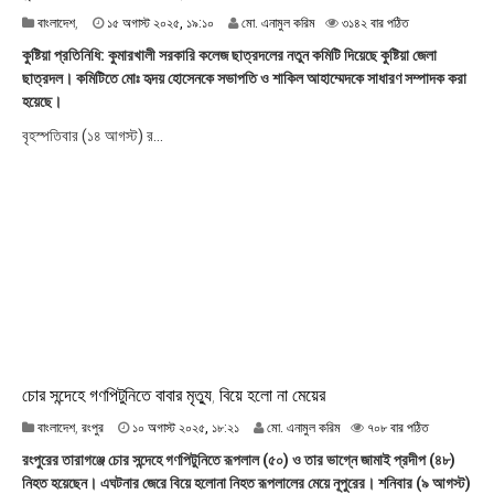
১
বাংলাদেশ
,
১৫ অগাস্ট ২০২৫, ১৯:১০
মো. এনামুল করিম
৩১৪২ বার পঠিত
৫
কুষ্টিয়া প্রতিনিধি: কুমারখালী সরকারি কলেজ ছাত্রদলের নতুন কমিটি দিয়েছে কুষ্টিয়া জেলা
অ
ছাত্রদল। কমিটিতে মোঃ হৃদয় হোসেনকে সভাপতি ও শাকিল আহাম্মেদকে সাধারণ সম্পাদক করা
গা
হয়েছে।
স্ট
২
বৃহস্পতিবার (১৪ আগস্ট) র...
০
২
৫
,
১
৯
:
১
০
চোর সন্দেহে গণপিটুনিতে বাবার মৃত্যু, বিয়ে হলো না মেয়ের
১
বাংলাদেশ
,
রংপুর
১০ অগাস্ট ২০২৫, ১৮:২১
মো. এনামুল করিম
৭০৮ বার পঠিত
০
রংপুরের তারাগঞ্জে চোর সন্দেহে গণপিটুনিতে রূপলাল (৫০) ও তার ভাগ্নে জামাই প্রদীপ (৪৮)
অ
নিহত হয়েছেন। এঘটনার জেরে বিয়ে হলোনা নিহত রূপলালের মেয়ে নূপুরের। শনিবার (৯ আগস্ট)
গা