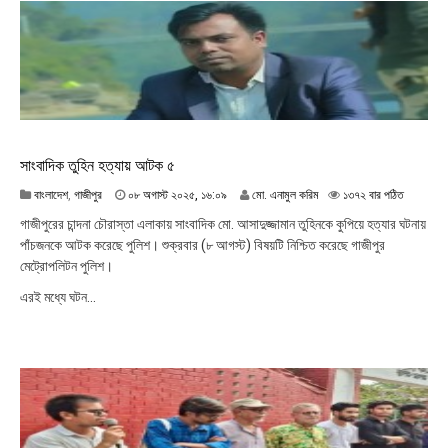
১
৫
:
৩
৫
সাংবাদিক তুহিন হত্যায় আটক ৫
০
বাংলাদেশ
,
গাজীপুর
০৮ অগাস্ট ২০২৫, ১৬:০৯
মো. এনামুল করিম
১৩৭২ বার পঠিত
৮
গাজীপুরের চান্দনা চৌরাস্তা এলাকায় সাংবাদিক মো. আসাদুজ্জামান তুহিনকে কুপিয়ে হত্যার ঘটনায়
অ
পাঁচজনকে আটক করেছে পুলিশ। শুক্রবার (৮ আগস্ট) বিষয়টি নিশ্চিত করেছে গাজীপুর
গা
মেট্রোপলিটন পুলিশ।
স্ট
২
এরই মধ্যে ঘটন...
০
২
৫
,
১
৬
:
০
৯