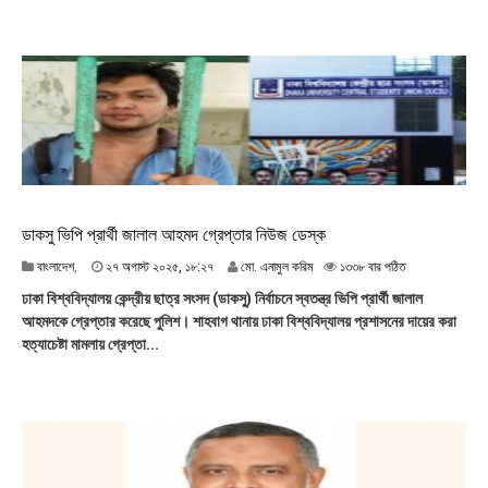
০
২
৫
,
২
০
:
৫
৬
ডাকসু ভিপি প্রার্থী জালাল আহমদ গ্রেপ্তার নিউজ ডেস্ক
২
বাংলাদেশ
,
২৭ অগাস্ট ২০২৫, ১৮:২৭
মো. এনামুল করিম
১৩৩৮ বার পঠিত
৭
ঢাকা বিশ্ববিদ্যালয় কেন্দ্রীয় ছাত্র সংসদ (ডাকসু) নির্বাচনে স্বতন্ত্র ভিপি প্রার্থী জালাল
অ
আহমদকে গ্রেপ্তার করেছে পুলিশ। শাহবাগ থানায় ঢাকা বিশ্ববিদ্যালয় প্রশাসনের দায়ের করা
গা
হত্যাচেষ্টা মামলায় গ্রেপ্তা...
স্ট
২
০
২
৫
,
১
৮