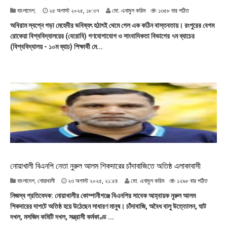
২
বাংলাদেশ
,
২৫ অগাস্ট ২০২৫, ১৮:৩৭
মো. এনামুল করিম
১৩৫৮ বার পঠিত
৫
অবিরাম স্বপ্নে গড়া মেহেদীর ভবিষ্যৎ হঠাৎই থেমে গেল এক কঠিন বাস্তবতায়। রংপুরের বেগম
অ
রোকেয়া বিশ্ববিদ্যালয়ের (বেরোবি) গণযোগাযোগ ও সাংবাদিকতা বিভাগের ৭ম ব্যাচের
গা
(বিশ্ববিদ্যালয় - ১০ম ব্যাচ) শিক্ষার্থী মে...
স্ট
২
০
২
৫
,
১
৮
:
৩
৭
নোয়াখালী বিএনপি নেতা নুরুল আলম শিকদারের চাঁদাবাজিতে অতিষ্ঠ এলাকাবাসী
২
বাংলাদেশ
,
নোয়াখালী
২৩ অগাস্ট ২০২৫, ২১:৫৪
মো. এনামুল করিম
১২৯৮ বার পঠিত
৩
নিজস্ব প্রতিবেদক: নোয়াখালীর কোম্পানীগঞ্জে বিএনপির সাবেক আহ্বায়ক নুরুল আলম
অ
শিকদারের দাপটে অতিষ্ঠ হয়ে উঠেছেন সাধারণ মানুষ। চাঁদাবাজি, অবৈধ বালু উত্তোলন, ঘাট
গা
দখল, মসজিদ কমিটি দখল, সন্ত্রাসী কর্মকাণ্ড ...
স্ট
২