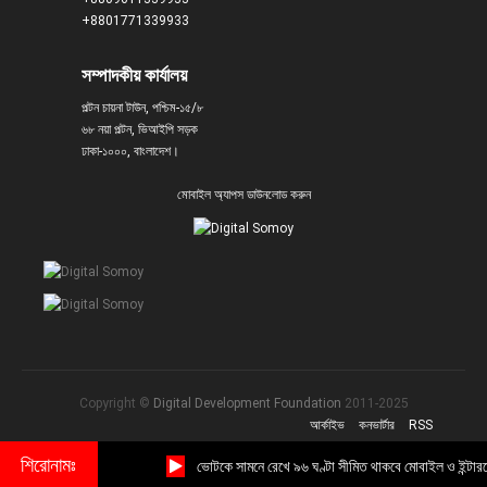
+8801771339933
সম্পাদকীয় কার্যালয়
পল্টন চায়না টাউন, পশ্চিম-১৫/৮
৬৮ নয়া পল্টন, ভিআইপি সড়ক
ঢাকা-১০০০, বাংলাদেশ।
মোবাইল অ্যাপস ডাউনলোড করুন
Copyright ©
Digital Development Foundation
2011-2025
আর্কাইভ
কনভার্টার
RSS
শিরোনামঃ
ভোটকে সামনে রেখে ৯৬ ঘণ্টা সীমিত থাকবে মোবাইল ও ইন্টারনেট ব্যা