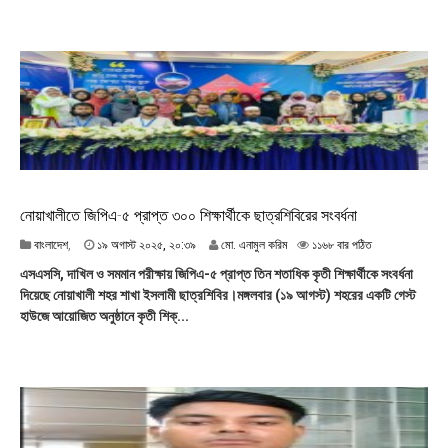
০
২
৫
,
২
১
:
৫
৪
নোয়াখালীতে জিপিএ-৫ প্রাপ্ত ৩০০ শিক্ষার্থীকে ছাত্রশিবিরের সংবর্ধনা
১
বাংলাদেশ
,
১৯ অগাস্ট ২০২৫, ২০:৩৯
মো. এনামুল করিম
১১৬৮ বার পঠিত
৯
এসএসসি, দাখিল ও সমমান পরীক্ষায় জিপিএ-৫ প্রাপ্ত তিন শতাধিক কৃতী শিক্ষার্থীকে সংবর্ধনা
অ
দিয়েছে নোয়াখালী শহর শাখা ইসলামী ছাত্রশিবির।মঙ্গলবার (১৯ আগস্ট) শহরের একটি গেস্ট
গা
হাউজে আয়োজিত অনুষ্ঠানে কৃতী শিক্...
স্ট
২
০
২
৫
,
২
০