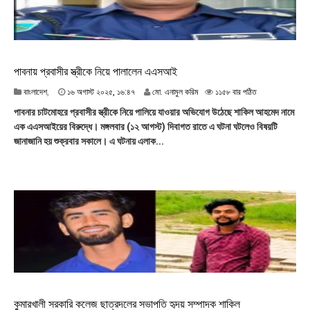
:
৩
৯
পাবনায় প্রবাসীর স্ত্রীকে নিয়ে পালালেন এএসআই
১
বাংলাদেশ
,
১৬ অগাস্ট ২০২৫, ১৬:৪৭
মো. এনামুল করিম
১১৫৮ বার পঠিত
৬
পাবনার চাটমোহরে প্রবাসীর স্ত্রীকে নিয়ে পালিয়ে যাওয়ার অভিযোগ উঠেছে শাকিল আহমেদ নামে
অ
এক এএসআইয়ের বিরুদ্ধে। মঙ্গলবার (১২ আগস্ট) দিবাগত রাতে এ ঘটনা ঘটলেও বিষয়টি
গা
জানাজানি হয় শুক্রবার সকালে। এ ঘটনায় এলাক...
স্ট
২
০
২
৫
,
১
৬
:
৪
৭
কুমারখালী সরকারি কলেজ ছাত্রদলের সভাপতি হৃদয় সম্পাদক শাকিল