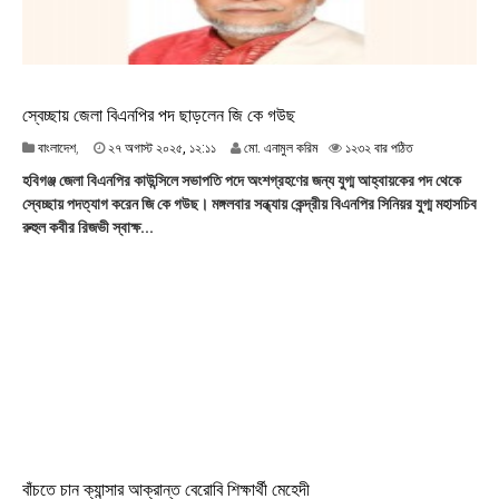
:
২
৭
স্বেচ্ছায় জেলা বিএনপির পদ ছাড়লেন জি কে গউছ
২
বাংলাদেশ
,
২৭ অগাস্ট ২০২৫, ১২:১১
মো. এনামুল করিম
১২৩২ বার পঠিত
৭
হবিগঞ্জ জেলা বিএনপির কাউন্সিলে সভাপতি পদে অংশগ্রহণের জন্য যুগ্ম আহ্বায়কের পদ থেকে
অ
স্বেচ্ছায় পদত্যাগ করেন জি কে গউছ। মঙ্গলবার সন্ধ্যায় কেন্দ্রীয় বিএনপির সিনিয়র যুগ্ম মহাসচিব
গা
রুহুল কবীর রিজভী স্বাক্ষ...
স্ট
২
০
২
৫
,
১
২
:
১
১
বাঁচতে চান ক্যান্সার আক্রান্ত বেরোবি শিক্ষার্থী মেহেদী