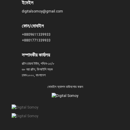
ইমেইল
digitalsomoy@gmail.com
ফোন/মোবাইল
+8809611339933
+8801771339933
সম্পাদকীয় কার্যালয়
পল্টন চায়না টাউন, পশ্চিম-১৫/৮
৬৮ নয়া পল্টন, ভিআইপি সড়ক
ঢাকা-১০০০, বাংলাদেশ
মোবাইল অ্যাপস ডাউনলোড করুন