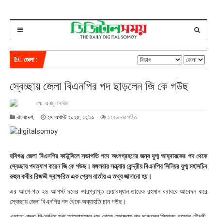
জেলা :
স্বেচ্ছায় জেলা বিএনপির পদ ছাড়লেন জি কে গউছ
মো. এনামুল করিম
২
বাংলাদেশ
,
২৭ অগাস্ট ২০২৫, ১২:১১
১২২৬ বার পঠিত
৭
অ
গা
স্ট
হবিগঞ্জ জেলা বিএনপির কাউন্সিলে সভাপতি পদে অংশগ্রহণের জন্য যুগ্ম আহ্বায়কের পদ থেকে
২
স্বেচ্ছায় পদত্যাগ করেন জি কে গউছ। মঙ্গলবার সন্ধ্যায় কেন্দ্রীয় বিএনপির সিনিয়র যুগ্ম মহাসচিব
০
রুহুল কবীর রিজভী স্বাক্ষরিত এক প্রেস বার্তায় এ তথ্য জানানো হয়।
২
৫
এর আগে গত ২৪ আগস্ট দলের ভারপ্রাপ্ত চেয়ারম্যান তারেক রহমান বরাবরে আবেদন করে
,
স্বেচ্ছায় জেলা বিএনপির পদ থেকে অব্যাহতি চান গউছ।
১
২
এছাড়া জেলা বিএনপির যুগ্ম আহ্বায়কের পদ থেকে স্বেচ্ছায় পদ ছাড়লেন মিজানুর রহমান চৌধুরী,