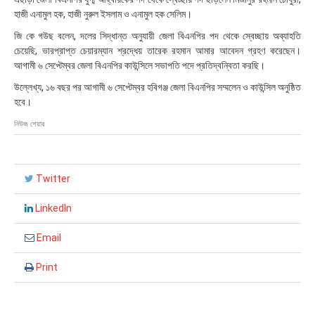
:
হাজী এনামুল হক, হাজী নুরুল ইসলাম ও এনামুল হক সেলিম।
১
১
জি কে গউছ বলেন, দলের সিদ্ধান্ত অনুযায়ী জেলা বিএনপির পদ থেকে স্বেচ্ছায় অব্যাহতি
চেয়েছি, ভারপ্রাপ্ত চেয়ারম্যান শ্রদ্ধেয় তারেক রহমান আমার আবেদন গ্রহণ করেছেন।
আগামী ৬ সেপ্টেম্বর জেলা বিএনপির কাউন্সিলে সভাপতি পদে প্রতিদ্বন্বিতা করছি।
উল্লেখ্য, ১৬ বছর পর আগামী ৬ সেপ্টেম্বর হবিগঞ্জ জেলা বিএনপির সম্মলেন ও কাউন্সিল অনুষ্ঠিত
হবে।
নিউজ শেয়ার
Twitter
LinkedIn
Email
Print