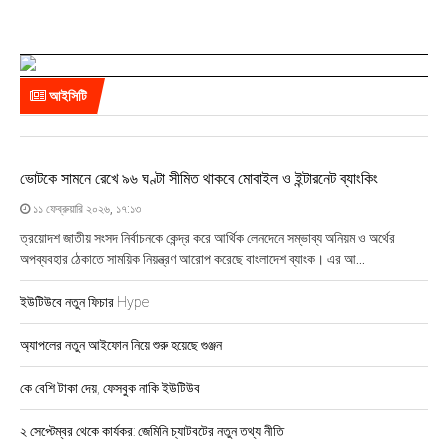
আইসিটি
ভোটকে সামনে রেখে ৯৬ ঘণ্টা সীমিত থাকবে মোবাইল ও ইন্টারনেট ব্যাংকিং
১১ ফেব্রুয়ারি ২০২৬, ১৭:১৩
ত্রয়োদশ জাতীয় সংসদ নির্বাচনকে কেন্দ্র করে আর্থিক লেনদেনে সম্ভাব্য অনিয়ম ও অর্থের
অপব্যবহার ঠেকাতে সাময়িক নিয়ন্ত্রণ আরোপ করেছে বাংলাদেশ ব্যাংক। এর আ...
ইউটিউবে নতুন ফিচার Hype
অ্যাপলের নতুন আইফোন নিয়ে শুরু হয়েছে গুঞ্জন
কে বেশি টাকা দেয়, ফেসবুক নাকি ইউটিউব
২ সেপ্টেম্বর থেকে কার্যকর: জেমিনি চ্যাটবটের নতুন তথ্য নীতি