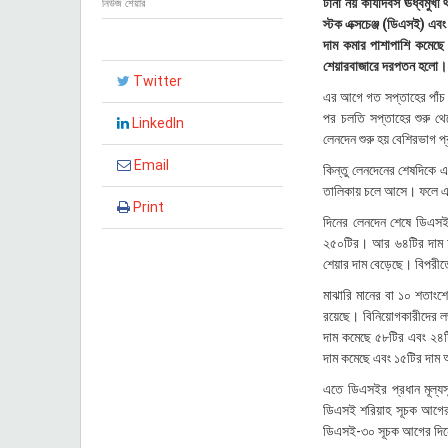
টানা নয় কার্যদিবস ঊর্ধ্বম
নিউজ শেয়ার
২
স্টক এক্সচেঞ্জ (ডিএসই) এবং
০
দাম কমার পাশাপাশি কমেছে 
২
শেয়ারবাজারে দরপতন হলো।
৫
Twitter
,
এর আগে গত সপ্তাহের পাঁচ কা
১
পর চলতি সপ্তাহের শুরু থ
৯
LinkedIn
লেনদেন শুরু হয় বেশিরভাগ প্
:
৪
Email
কিন্তু লেনদেনের শেষদিকে এ
৯
তালিকায় চলে আসে। ফলে এক
Print
দিনের লেনদেন শেষে ডিএসই
২৫০টির। আর ৬৪টির দাম অপর
শেয়ার দাম বেড়েছে। বিপরীত
মাঝারি মানের বা ১০ শতাংশ
রয়েছে। বিনিয়োগকারীদের লভ্
দাম কমেছে ৫৮টির এবং ২৪টি
দাম কমেছে এবং ১৫টির দাম 
এতে ডিএসইর প্রধান মূল্যস
ডিএসই শরিয়াহ সূচক আগের দ
ডিএসই-৩০ সূচক আগের দিনের 