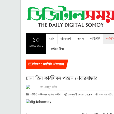
১০
হোম
বাংলাদেশ
সংবাদ
আইসিটি
অর্থনী
সর্বাধিক পঠিত
বর্তমান বিষয়
বিভাগ : অর্থনীতি ও উন্নয়ন
টানা তিন কার্যদিবস পতনে শেয়ারবাজার
মো. এনামুল করিম
২
অর্থনীতি ও উন্নয়ন
,
ব্যাংক ও বীমা
২৯ জুলাই ২০২৫, ১৯:৪৯
৯৮০ বার পঠিত
৯
জু
লা
ই