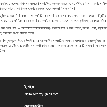
 ডিএসইতে লেনদেনের পরিমাণও কমেছে। বাজারটিতে লেনদেন হয়েছে ৭১৭ কোটি ৩২ টাকা। আগের কার্যদি
হিসেবে আগের কার্যদিবসের তুলনায় লেনদেন কমেছে ৮৮ কোটি ৭ লাখ টাকা।
ূমিকা রেখেছে সিটি ব্যাংক। কোম্পানিটির ৫৫ কোটি ৯৩ লাখ টাকার শেয়ার লেনদেন হয়েছে। দ্বিতীয় 
দেন হয়েছে ২৪ কোটি টাকার। ২৩ কোটি ১১ লাখ টাকার শেয়ার লেনদেনের মাধ্যমে তৃতীয় স্থানে রয়েছে রবি।
ক থেকে শীর্ষ ১০ প্রতিষ্ঠানের তালিকায় রয়েছে- বাংলাদেশ শিপিং করপোরেশন, ব্যাংক এশিয়া, যমুনা ব্যাং
িম, ঢাকা ব্যাংক এবং মালেক স্পিনিং।
ার্বিক মূল্যসূচক সিএএসপিআই কমেছে ৬৫ পয়েন্ট। বাজারটিতে লেনদেনে অংশ নেওয়া ২৪৩ প্রতিষ্ঠানের 
 কমেছে ১৫১টির এবং ২৬টির দাম অপরিবর্তিত রয়েছে। লেনদেন হয়েছে ২৯ কোটি ৫ লাখ টাকা। আগের 
 টাকা।
ইমেইল
digitalsomoy@gmail.com
ফোন/মোবাইল