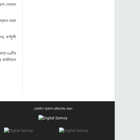
বসে লেনদেন
স্থানে থাকা
ক, কর্ণফুলী
মধ্যে ৬৬টির
কার্যদিবসে
মোবাইল অ্যাপস ডাউনলোড করুন