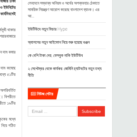
রবাজার ঢাকা
লেনদেনে সম্ভাব্য অনিয়ম ও অর্থের অপব্যবহার ঠেকাতে
র ও ইউনিটের
সাময়িক নিয়ন্ত্রণ আরোপ করেছে বাংলাদেশ ব্যাংক। এর
ার্যদিবসেই
আ...
ইউটিউবে নতুন ফিচার Hype
বমুখী থাকার
েয়ারবাজারে
অ্যাপলের নতুন আইফোন নিয়ে শুরু হয়েছে গুঞ্জন
ান দাম কমার
কে বেশি টাকা দেয়, ফেসবুক নাকি ইউটিউব
 দাম কমেছে
২ সেপ্টেম্বর থেকে কার্যকর: জেমিনি চ্যাটবটের নতুন তথ্য
ধ্যে ৫১টির
নীতি
 অপরিবর্তিত
নিউজ লেটার
ছে। বিপরীতে
রীতে ১৯টির
চকের মধ্যে
 নিয়ে গঠিত