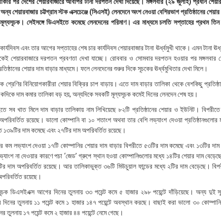
ুখী থাকার পর দেশের শেয়ারবাজারে আবাপর টানা দরপতন দেখা দিয়েছে। মঙ্গলবার (২৯ জুলাই) প্রধান শেয়া
 অন্য শেয়ারবাজার চট্টগ্রাম স্টক এক্সচেঞ্জে (সিএসই) লেনদেনে অংশ নেওয়া বেশিরভাগ প্রতিষ্ঠানের শেয়া
মূল্যসূচক। সেইসঙ্গে ডিএসইতে কমেছে লেনদেনের পরিমাণ। এর মাধ্যমে চলতি সপ্তাহের প্রথম তিন ক
র্যদিবস এবং তার আগের সপ্তাহের শেষ চার কার্যদিবস শেয়ারবাজার টানা ঊর্ধ্বমুখী থাকে। এমন টানা ঊর্ধ্
েকেই শেয়ারবাজারে দরপতন প্রবণতা দেখা যাচ্ছে। রোববার ও সোমবার দরপতন হওয়ার পর মঙ্গলবার শ
রতিষ্ঠানের শেয়ার দাম বাড়ার মাধ্যমে। ফলে লেনদেনের শুরুর দিকে সূচকের ঊর্ধ্বমুখিতার দেখা মিলে।
ক শ্রেণির বিনিয়োগকারীরা শেয়ার বিক্রির চাপ বাড়ায়। এতে দাম বাড়ার তালিকা থেকে বেশকিছু প্রতিষ্ঠ
দিকে দাম কমার তালিকা বড় হয়, অন্যদিকে সবকটি মূল্যসূচক কমেই দিনের লেনদেন শেষ হয়।
তে সব খাত মিলে দাম বাড়ার তালিকায় নাম লিখিয়েছে ৮২টি প্রতিষ্ঠানের শেয়ার ও ইউনিট। বিপরীতে
িবর্তিত রয়েছে। ভালো কোম্পানি বা ১০ শতাংশ অথবা তার বেশি লভ্যাংশ দেওয়া প্রতিষ্ঠানগুলোর ম
ে ১৩৯টির দাম কমেছে এবং ২৭টির দাম অপরিবর্তিত রয়েছে।
ের কম লভ্যাংশ দেওয়া ১৭টি কোম্পানির শেয়ার দাম বাড়ার বিপরীতে ৫৩টির দাম কমেছে এবং ১৩টির দাম
যাংশ না দেওয়ার কারণে পচা ‘জেড’ গ্রুপে স্থান হওয়া কোম্পানিগুলোর মধ্যে ১৪টির শেয়ার দাম বেড়ে
র দাম অপরিবর্তিত রয়েছে। আর তালিকাভুক্ত ৩৬টি মিউচুয়াল ফান্ডের মধ্যে ২টির দাম বেড়েছে। বিপ
অপরিবর্তিত রয়েছে।
ূচক ডিএসইএক্স আগের দিনের তুলনায় ৩৩ পয়েন্ট কমে ৫ হাজার ২৯৮ পয়েন্টে দাঁড়িয়েছে। অন্য দুই সূ
িনের তুলনায় ১১ পয়েন্ট কমে ১ হাজার ১৪৭ পয়েন্টে অবস্থান করছে। বাছাই করা ভালো ৩০ কোম্পানি
তুলনায় ১৭ পয়েন্ট কমে ২ হাজার ৪৪ পয়েন্টে নেমে গেছে।