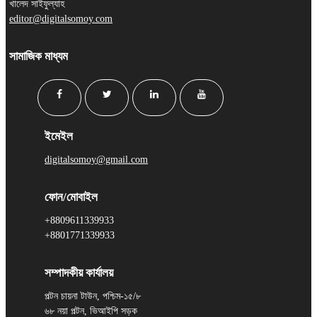
খালেদ সাইফুল্যাহ
editor@digitalsomoy.com
সামাজিক মাধ্যম
ইমেইল
digitalsomoy@gmail.com
ফোন/মোবাইল
+8809611339933
+8801771339933
সম্পাদকীয় কার্যালয়
পল্টন চায়না টাউন, পশ্চিম-১৫/৮
৬৮ নয়া পল্টন, ভিআইপি সড়ক