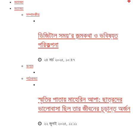
মতামত
মতামত
সম্পাদকীয়
ডিজিটাল সময়’র জন্মকথা ও ভবিষ্যত
পরিকল্পনা
২৪ মার্চ ২০২৫, ১০:৪৭
কলাম
পাঠকমত
স্মৃতির পাতায় মাহেরিন আপা: ছাত্রদের
ভালোবাসা ছিল তার জীবনের চূড়ান্ত অর্জন
২২ জুলাই ২০২৫, ১১:১১