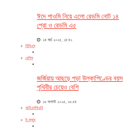
ঈদে শাওমি নিয়ে এলো রেডমি নোট ১৪
প্রো ও রেডমি এ৫
২৪ মার্চ ২০২৫, ১৪:৪১
বিসিএস
বেসিস
জর্জিয়ায় আছড়ে পড়া উল্কাপিণ্ডের বয়স
পৃথিবীর চেয়েও বেশি
১৬ অগাস্ট ২০২৫, ১৬:৫৪
আইএসপিএবি
ই-ক্যাব