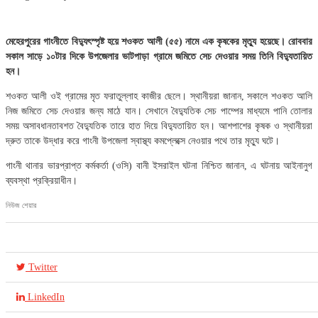
মেহেরপুরের গাংনীতে বিদ্যুৎস্পৃষ্ট হয়ে শওকত আলী (৫৫) নামে এক কৃষকের মৃত্যু হয়েছে। রোববার
সকাল সাড়ে ১০টার দিকে উপজেলার ভাটপাড়া গ্রামে জমিতে সেচ দেওয়ার সময় তিনি বিদ্যুতায়িত
হন।
শওকত আলী ওই গ্রামের মৃত ফরাতুল্লাহ কাজীর ছেলে। স্থানীয়রা জানান, সকালে শওকত আলি
নিজ জমিতে সেচ দেওয়ার জন্য মাঠে যান। সেখানে বৈদ্যুতিক সেচ পাম্পের মাধ্যমে পানি তোলার
সময় অসাবধানতাবশত বৈদ্যুতিক তারে হাত দিয়ে বিদ্যুতায়িত হন। আশপাশের কৃষক ও স্থানীয়রা
দ্রুত তাকে উদ্ধার করে গাংনী উপজেলা স্বাস্থ্য কমপ্লেক্সে নেওয়ার পথে তার মৃত্যু ঘটে।
গাংনী থানার ভারপ্রাপ্ত কর্মকর্তা (ওসি) বানী ইসরাইল ঘটনা নিশ্চিত জানান, এ ঘটনায় আইনানুগ
ব্যবস্থা প্রক্রিয়াধীন।
নিউজ শেয়ার
Twitter
LinkedIn