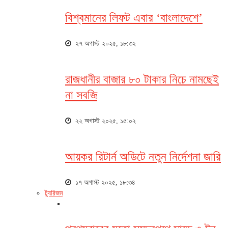
বিশ্বমানের লিফট এবার ‘বাংলাদেশে’
২৭ অগাস্ট ২০২৫, ১৮:৩২
রাজধানীর বাজার ৮০ টাকার নিচে নামছেই
না সবজি
২২ অগাস্ট ২০২৫, ১৫:০২
আয়কর রিটার্ন অডিটে নতুন নির্দেশনা জারি
১৭ অগাস্ট ২০২৫, ১৮:৩৪
ট্যুরিজম