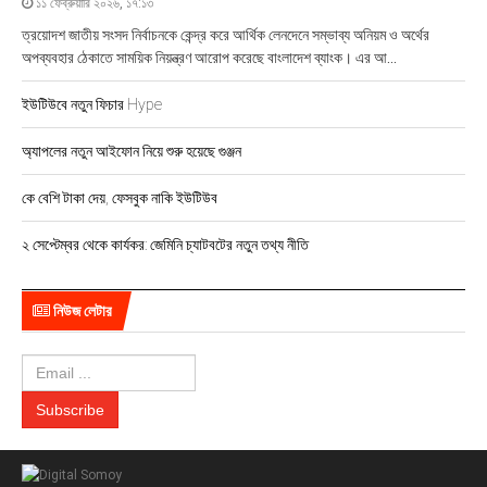
১১ ফেব্রুয়ারি ২০২৬, ১৭:১৩
ত্রয়োদশ জাতীয় সংসদ নির্বাচনকে কেন্দ্র করে আর্থিক লেনদেনে সম্ভাব্য অনিয়ম ও অর্থের
অপব্যবহার ঠেকাতে সাময়িক নিয়ন্ত্রণ আরোপ করেছে বাংলাদেশ ব্যাংক। এর আ...
ইউটিউবে নতুন ফিচার Hype
অ্যাপলের নতুন আইফোন নিয়ে শুরু হয়েছে গুঞ্জন
কে বেশি টাকা দেয়, ফেসবুক নাকি ইউটিউব
২ সেপ্টেম্বর থেকে কার্যকর: জেমিনি চ্যাটবটের নতুন তথ্য নীতি
নিউজ লেটার