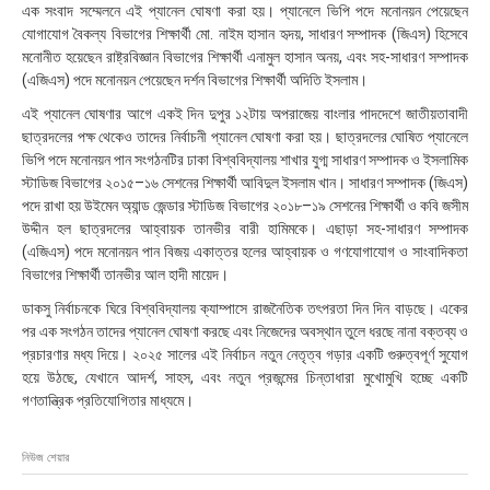
এক সংবাদ সম্মেলনে এই প্যানেল ঘোষণা করা হয়। প্যানেলে ভিপি পদে মনোনয়ন পেয়েছেন
:
৩
যোগাযোগ বৈকল্য বিভাগের শিক্ষার্থী মো. নাইম হাসান হৃদয়, সাধারণ সম্পাদক (জিএস) হিসেবে
৪
মনোনীত হয়েছেন রাষ্ট্রবিজ্ঞান বিভাগের শিক্ষার্থী এনামুল হাসান অনয়, এবং সহ-সাধারণ সম্পাদক
(এজিএস) পদে মনোনয়ন পেয়েছেন দর্শন বিভাগের শিক্ষার্থী অদিতি ইসলাম।
এই প্যানেল ঘোষণার আগে একই দিন দুপুর ১২টায় অপরাজেয় বাংলার পাদদেশে জাতীয়তাবাদী
ছাত্রদলের পক্ষ থেকেও তাদের নির্বাচনী প্যানেল ঘোষণা করা হয়। ছাত্রদলের ঘোষিত প্যানেলে
ভিপি পদে মনোনয়ন পান সংগঠনটির ঢাকা বিশ্ববিদ্যালয় শাখার যুগ্ম সাধারণ সম্পাদক ও ইসলামিক
স্টাডিজ বিভাগের ২০১৫–১৬ সেশনের শিক্ষার্থী আবিদুল ইসলাম খান। সাধারণ সম্পাদক (জিএস)
পদে রাখা হয় উইমেন অ্যান্ড জেন্ডার স্টাডিজ বিভাগের ২০১৮–১৯ সেশনের শিক্ষার্থী ও কবি জসীম
উদ্দীন হল ছাত্রদলের আহ্বায়ক তানভীর বারী হামিমকে। এছাড়া সহ-সাধারণ সম্পাদক
(এজিএস) পদে মনোনয়ন পান বিজয় একাত্তর হলের আহ্বায়ক ও গণযোগাযোগ ও সাংবাদিকতা
বিভাগের শিক্ষার্থী তানভীর আল হাদী মায়েদ।
ডাকসু নির্বাচনকে ঘিরে বিশ্ববিদ্যালয় ক্যাম্পাসে রাজনৈতিক তৎপরতা দিন দিন বাড়ছে। একের
পর এক সংগঠন তাদের প্যানেল ঘোষণা করছে এবং নিজেদের অবস্থান তুলে ধরছে নানা বক্তব্য ও
প্রচারণার মধ্য দিয়ে। ২০২৫ সালের এই নির্বাচন নতুন নেতৃত্ব গড়ার একটি গুরুত্বপূর্ণ সুযোগ
হয়ে উঠছে, যেখানে আদর্শ, সাহস, এবং নতুন প্রজন্মের চিন্তাধারা মুখোমুখি হচ্ছে একটি
গণতান্ত্রিক প্রতিযোগিতার মাধ্যমে।
নিউজ শেয়ার