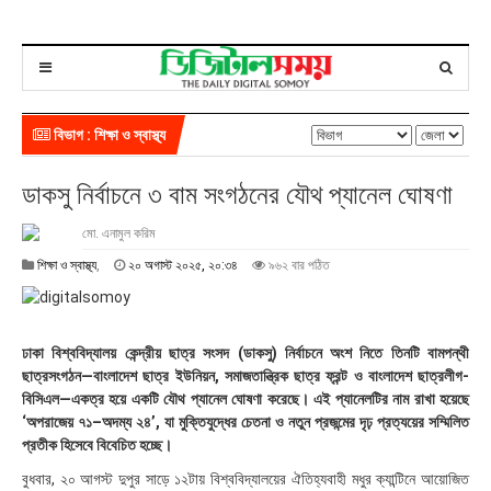
বিভাগ : শিক্ষা ও স্বাস্থ্য
ডাকসু নির্বাচনে ৩ বাম সংগঠনের যৌথ প্যানেল ঘোষণা
মো. এনামুল করিম
২
শিক্ষা ও স্বাস্থ্য
,
২০ অগাস্ট ২০২৫, ২০:৩৪
৯৬২ বার পঠিত
০
অ
গা
স্ট
ঢাকা বিশ্ববিদ্যালয় কেন্দ্রীয় ছাত্র সংসদ (ডাকসু) নির্বাচনে অংশ নিতে তিনটি বামপন্থী
২
ছাত্রসংগঠন—বাংলাদেশ ছাত্র ইউনিয়ন, সমাজতান্ত্রিক ছাত্র ফ্রন্ট ও বাংলাদেশ ছাত্রলীগ-
০
বিসিএল—একত্র হয়ে একটি যৌথ প্যানেল ঘোষণা করেছে। এই প্যানেলটির নাম রাখা হয়েছে
২
‘অপরাজেয় ৭১–অদম্য ২৪’, যা মুক্তিযুদ্ধের চেতনা ও নতুন প্রজন্মের দৃঢ় প্রত্যয়ের সম্মিলিত
৫
,
প্রতীক হিসেবে বিবেচিত হচ্ছে।
২
বুধবার, ২০ আগস্ট দুপুর সাড়ে ১২টায় বিশ্ববিদ্যালয়ের ঐতিহ্যবাহী মধুর ক্যান্টিনে আয়োজিত
০