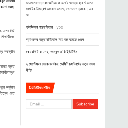
কিবুল ইসলাম
লেনদেনে সম্ভাব্য অনিয়ম ও অর্থের অপব্যবহার ঠেকাতে
েকোনো সময়,
সাময়িক নিয়ন্ত্রণ আরোপ করেছে বাংলাদেশ ব্যাংক। এর
আ...
ইউটিউবে নতুন ফিচার Hype
ি, হলের সিট
িক্ষার্থীদের
অ্যাপলের নতুন আইফোন নিয়ে শুরু হয়েছে গুঞ্জন
্ধে অবস্থান
কে বেশি টাকা দেয়, ফেসবুক নাকি ইউটিউব
২ সেপ্টেম্বর থেকে কার্যকর: জেমিনি চ্যাটবটের নতুন তথ্য
 আমরা দ্রুত
নীতি
ার্থীবান্ধব
রে অনুষ্ঠান
নিউজ লেটার
তিত্বে এতে