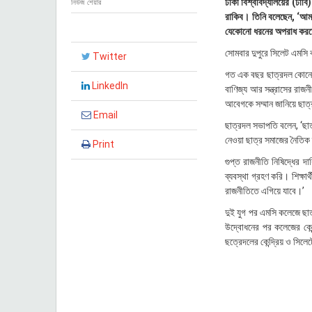
ঢাকা বিশ্ববিদ্যালয়ের (ঢাব
নিউজ শেয়ার
২
রাকিব। তিনি বলেছেন, ‘আমাদ
০
যেকোনো ধরনের অপরাধ করত
২
৫
সোমবার দুপুরে সিলেট এমসি 
Twitter
,
২
গত এক বছর ছাত্রদল কোনো ধ
৩
LinkedIn
বাণিজ্য আর সন্ত্রাসের রাজনী
:
আবেগকে সম্মান জানিয়ে ছাত
২
Email
৮
ছাত্রদল সভাপতি বলেন, ‘ছাত
নেওয়া ছাত্র সমাজের নৈতিক 
Print
গুপ্ত রাজনীতি নিষিদ্ধের দ
ব্যবস্থা গ্রহণ করি। শিক্ষা
রাজনীতিতে এগিয়ে যাবে।’
দুই যুগ পর এমসি কলেজে ছাত্
উদ্বোধনের পর কলেজের কেন্
ছত্রেদলের কেন্দ্রিয় ও সি