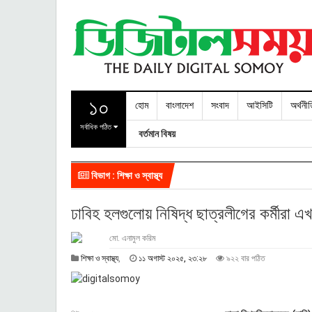
১০
হোম
বাংলাদেশ
সংবাদ
আইসিটি
অর্থনী
সর্বাধিক পঠিত
বর্তমান বিষয়
বিভাগ : শিক্ষা ও স্বাস্থ্য
ঢাবিহ হলগুলোয় নিষিদ্ধ ছাত্রলীগের কর্মীরা এ
মো. এনামুল করিম
১
শিক্ষা ও স্বাস্থ্য
,
১১ অগাস্ট ২০২৫, ২৩:২৮
৯২২ বার পঠিত
১
অ
গা
স্ট