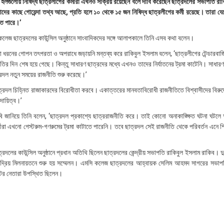
ি) হলগুলোয় নিষিদ্ধ ছাত্রলীগের কর্মীরা এখনও সক্রিয় রয়েছেন বলে দাবি করেছেন ছাত্রদলের সভাপতি রা
ের কাছে গোয়েন্দা তথ্য আছে, প্রতি হলে ১০ থেকে ১৫ জন নিষিদ্ধ ছাত্রলীগের কর্মী রয়েছে। তারা য
ে পারে।’
কলেজ ছাত্রদলের কাউন্সিল অনুষ্ঠানে সাংবাদিকদের সঙ্গে আলাপকালে তিনি এসব কথা বলেন।
রনের গোপন তৎপরতা ও অপরাধে জড়ায়নি মন্তব্য করে রাকিবুল ইসলাম বলেন, ‘ছাত্রলীগের টেন্ডারবাজ
তির দিন শেষ হয়ে গেছে। কিন্তু সাধারণ ছাত্রদের মধ্যে এখনও তাদের নির্যাতনের ট্রমা কাটেনি। সাধারণ শ
্রদল নতুন সময়ের রাজনীতি শুরু করেছে।’
্রদল চিহ্নিত রাজাকারদের বিরোধীতা করবে। একাত্তরের মানবতাবিরোধী রাজনীতিতে বিশ্বাসীদের বিরুদ
দায়িত্ব।’
াবি জানিয়ে তিনি বলেন, ‘ছাত্রদল প্রকাশ্যে ছাত্ররাজনীতি করে। তাই কোনো অনাকাঙ্ক্ষিত ঘটনা ঘটলে
র্থীরা এখনো গেস্টরুম-গণরুমের ট্রমা কাটাতে পারেনি। তবে ছাত্রদল সেই রাজনীতি থেকে পরিবর্তন এনে শিক্ষ
রদলের কাউন্সিল অনুষ্ঠানে প্রধান অতিথি ছিলেন ছাত্রদলের কেন্দ্রীয় সভাপতি রাকিবুল ইসলাম রাকিব। দুপু
দ্রিয় মিলনায়তনে শুরু হয় সম্মেলন। এমসি কলেজ ছাত্রদলের আহ্বায়ক সেলিম আহমদ সাগরের সভাপ
লেটের নেতারা উপস্থিত ছিলেন।