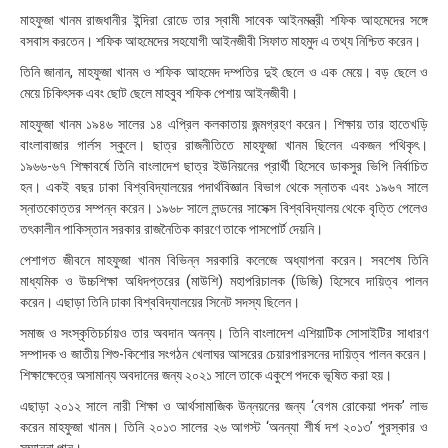
:
মাহফুজা খানম রাজধানীর ইন্দিরা রোডে তার স্বামী সাবেক আইনমন্ত্রী শফিক আহমেদের সঙ্গে
১
বসবাস করতেন। শফিক আহমেদের সহযোগী আইনজীবী সিফাত মাহমুদ এ তথ্য নিশ্চিত করেন।
৬
তিনি জানান, মাহফুজা খানম ও শফিক আহমেদ দম্পতির দুই ছেলে ও এক মেয়ে। বড় ছেলে ও
মেয়ে চিকিৎসক এবং ছোট ছেলে মাহবুব শফিক পেশায় আইনজীবী।
মাহফুজা খানম ১৯৪৬ সালের ১৪ এপ্রিল কলকাতায় জন্মগ্রহণ করেন। শিক্ষায় তার হাতেখড়ি
বাংলাবাজার গার্লস স্কুলে। ছাত্র রাজনীতিতে মাহফুজা খানম ছিলেন একজন পথিকৃৎ।
১৯৬৬-৬৭ শিক্ষাবর্ষে তিনি বাংলাদেশ ছাত্র ইউনিয়নের প্রার্থী হিসেবে ডাকসুর ভিপি নির্বাচিত
হন। একই বছর ঢাকা বিশ্ববিদ্যালয়ের পদার্থবিজ্ঞান বিভাগ থেকে স্নাতক এবং ১৯৬৭ সালে
স্নাতকোত্তর সম্পন্ন করেন। ১৯৬৮ সালে লন্ডনের সাসেক্স বিশ্ববিদ্যালয় থেকে বৃত্তি পেলেও
তৎকালীন পাকিস্তান সরকার রাজনৈতিক কারণে তাকে পাসপোর্ট দেয়নি।
পেশাগত জীবনে মাহফুজা খানম বিভিন্ন সরকারি কলেজে অধ্যাপনা করেন। সবশেষ তিনি
মাধ্যমিক ও উচ্চশিক্ষা অধিদপ্তরের (মাউশি) মহাপরিচালক (ডিজি) হিসেবে দায়িত্ব পালন
করেন। এছাড়া তিনি ঢাকা বিশ্ববিদ্যালয়ের সিনেট সদস্য ছিলেন।
সমাজ ও সংস্কৃতিচর্চায়ও তার অবদান অনন্য। তিনি বাংলাদেশ এশিয়াটিক সোসাইটির সাধারণ
সম্পাদক ও জাতীয় শিশু-কিশোর সংগঠন খেলাঘর আসরের চেয়ারপারসনের দায়িত্ব পালন করেন।
শিক্ষাক্ষেত্রে অসামান্য অবদানের জন্য ২০২১ সালে তাকে একুশে পদকে ভূষিত করা হয়।
এছাড়া ২০১২ সালে নারী শিক্ষা ও আর্থসামাজিক উন্নয়নের জন্য ‘বেগম রোকেয়া পদক’ লাভ
করেন মাহফুজা খানম। তিনি ২০১৩ সালের ২৬ আগস্ট ‘অনন্যা শীর্ষ দশ ২০১৩’ পুরস্কার ও