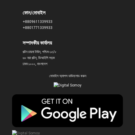
ফোন/মোবাইল
+8809611339933
+8801771339933
সম্পাদকীয় কার্যালয়
পল্টন চায়না টাউন, পশ্চিম-১৫/৮
৬৮ নয়া পল্টন, ভিআইপি সড়ক
ঢাকা-১০০০, বাংলাদেশ
মোবাইল অ্যাপস ডাউনলোড করুন