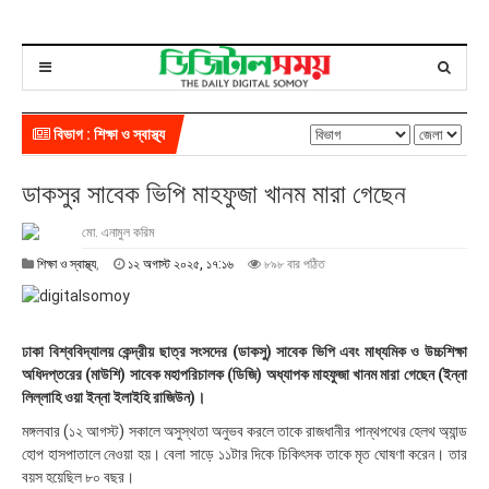
বিভাগ : শিক্ষা ও স্বাস্থ্য
ডাকসুর সাবেক ভিপি মাহফুজা খানম মারা গেছেন
মো. এনামুল করিম
১
শিক্ষা ও স্বাস্থ্য
,
১২ অগাস্ট ২০২৫, ১৭:১৬
৮৯৮ বার পঠিত
২
অ
গা
স্ট
ঢাকা বিশ্ববিদ্যালয় কেন্দ্রীয় ছাত্র সংসদের (ডাকসু) সাবেক ভিপি এবং মাধ্যমিক ও উচ্চশিক্ষা
২
অধিদপ্তরের (মাউশি) সাবেক মহাপরিচালক (ডিজি) অধ্যাপক মাহফুজা খানম মারা গেছেন (ইন্না
০
লিল্লাহি ওয়া ইন্না ইলাইহি রাজিউন)।
২
৫
মঙ্গলবার (১২ আগস্ট) সকালে অসুস্থতা অনুভব করলে তাকে রাজধানীর পান্থপথের হেলথ অ্যান্ড
,
হোপ হাসপাতালে নেওয়া হয়। বেলা সাড়ে ১১টার দিকে চিকিৎসক তাকে মৃত ঘোষণা করেন। তার
১
বয়স হয়েছিল ৮০ বছর।
৭