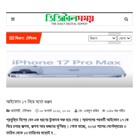
বিভাগ: টেলিকম
আইফোন ১৭ নিয়ে যতো গুঞ্জন
০
আইসিটি
,
টেলিকম
০৫ অগাস্ট ২০২৫, ২০:০৮
মো. এনামুল করিম
১১৪৬ বার পঠিত
৫
প্রযুক্তি বিশ্বে যেন এক ধরণের উন্মাদনা শুরু হয়ে গেছে। অ্যাপলের পরবর্তী আইফোন ১৭ কে
অ
ঘিরে চলছে জল্পনা, কল্পনা আর গুজবের ঘূর্ণিঝড়। শোনা যাচ্ছে, ২০২৫ সালের সেপ্টেম্বরের ৩
গা
তারিখ থেকে ১৩ তারিখের মধ্যেই ব...
স্ট
২