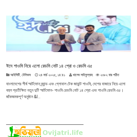
০
২
৫
,
২
০
:
০
৮
ঈদে শাওমি নিয়ে এলো রেডমি নোট ১৪ প্রো ও রেডমি এ৫
২
আইসিটি
,
টেলিকম
২৪ মার্চ ২০২৫, ১৪:৪১
খালেদ সাইফুল্যাহ
২৩৮২ বার পঠিত
৪
বাংলাদেশের শীর্ষ স্মার্টফোন ব্র্যান্ড এবং গ্লোবাল টেক জায়ান্ট শাওমি, দেশের বাজারে নিয়ে এলো
মা
বহুল প্রতীক্ষিত নতুন দুটি স্মার্টফোন- শাওমি রেডমি নোট ১৪ প্রো এবং শাওমি রেডমি এ৫।
র্চ
জাঁকজমকপূর্ণ অনুষ্ঠান &l...
২
০
২
৫
,
১
৪
: