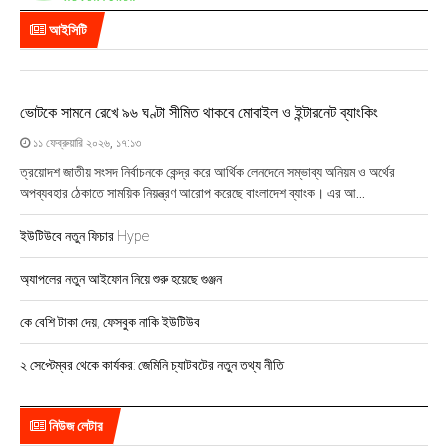
৪
আইসিটি
১
ভোটকে সামনে রেখে ৯৬ ঘণ্টা সীমিত থাকবে মোবাইল ও ইন্টারনেট ব্যাংকিং
১১ ফেব্রুয়ারি ২০২৬, ১৭:১৩
ত্রয়োদশ জাতীয় সংসদ নির্বাচনকে কেন্দ্র করে আর্থিক লেনদেনে সম্ভাব্য অনিয়ম ও অর্থের
অপব্যবহার ঠেকাতে সাময়িক নিয়ন্ত্রণ আরোপ করেছে বাংলাদেশ ব্যাংক। এর আ...
ইউটিউবে নতুন ফিচার Hype
অ্যাপলের নতুন আইফোন নিয়ে শুরু হয়েছে গুঞ্জন
কে বেশি টাকা দেয়, ফেসবুক নাকি ইউটিউব
২ সেপ্টেম্বর থেকে কার্যকর: জেমিনি চ্যাটবটের নতুন তথ্য নীতি
নিউজ লেটার