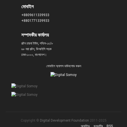
মোবাইল
+8809611339933
+8801771339933
সম্পাদকীয় কার্যালয়
পল্টন চায়না টাউন, পশ্চিম-১৫/৮
৬৮ নয়া পল্টন, ভিআইপি সড়ক
ঢাকা-১০০০, বাংলাদেশ।
মোবাইল অ্যাপস ডাউনলোড করুন
Copyright ©
Digital Development Foundation
2011-2025
আর্কাইভ
কনভার্টার
RSS