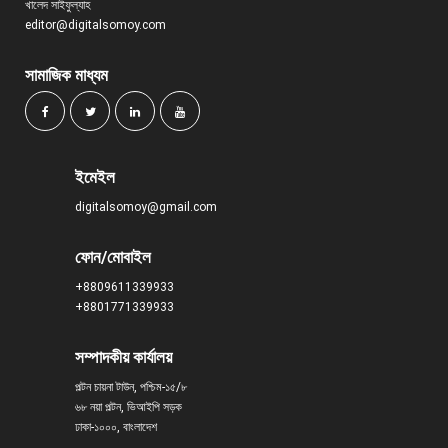
খালেদ সাইফুল্যাহ
editor@digitalsomoy.com
সামাজিক মাধ্যম
ইমেইল
digitalsomoy@gmail.com
ফোন/মোবাইল
+8809611339933
+8801771339933
সম্পাদকীয় কার্যালয়
পল্টন চায়না টাউন, পশ্চিম-১৫/৮
৬৮ নয়া পল্টন, ভিআইপি সড়ক
ঢাকা-১০০০, বাংলাদেশ