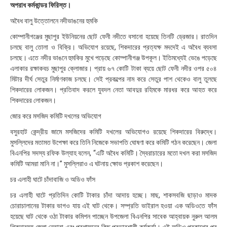
২
অপরাধ কর্মকান্ডর ফিরিস্ত।
১
অবৈধ বালু উত্তোলনে নদীভাঙনের হুমকি
:
৫
কোম্পানীগঞ্জের মুছাপুর ইউনিয়নের ছোট ফেনী নদীতে বসানো হয়েছে তিনটি ড্রেজার। রাতদিন
৪
চলছে বালু তোলা ও বিক্রি। অভিযোগ রয়েছে, শিকদারের প্রত্যক্ষ মদদেই এ অবৈধ ব্যবসা
চলছে। এতে নদীর ভাঙনে হুমকির মুখে পড়েছে কোম্পানীগঞ্জ উপকূল। ইতিমধ্যেই ভেঙে পড়েছে
এলাকার রক্ষাকবচ মুছাপুর ক্লোজার। প্রায় ৬৭ কোটি টাকা ব্যয়ে ছোট ফেনী নদীর ওপর ৫০৪
মিটার দীর্ঘ সেতুর নির্মাণকাজ চলছে। সেই প্রকল্পের নাম করে সেতুর পাশ থেকেও বালু তুলছে
শিকদারের লোকজন। প্রতিবাদ করলে যুবদল নেতা আবদুর রহিমকে মারধর করে আহত করে
শিকদারের লোকজন।
জোর করে মসজিদ কমিটি দখলের অভিযোগ
বসুরহাট কেন্দ্রীয় জামে মসজিদের কমিটি দখলের অভিযোগও রয়েছে শিকদারের বিরুদ্ধে।
মুসল্লিদের মতামত উপেক্ষা করে তিনি নিজেকে সভাপতি ঘোষণা করে কমিটি গঠন করেছেন। জেলা
বিএনপির সদস্য রফিক উল্যাহ বলেন, “এটি অবৈধ কমিটি। স্বৈরাচারের মতো দখল করা মসজিদ
কমিটি আমরা মানি না।” মুসল্লিরাও এ ঘটনায় ক্ষোভ প্রকাশ করেছেন।
চর এলাহী ঘাটে চাঁদাবাজি ও অডিও ফাঁস
চর এলাহী ঘাটে প্রতিদিন কোটি টাকার চাঁদা আদায় হচ্ছে। মাছ, শাকসবজি ছাড়াও মাদক
চোরাচালানের টাকার ভাগও যায় এই ঘাট থেকে। সম্প্রতি ভাইরাল হওয়া এক অডিওতে ফাঁস
হয়েছে ঘাট থেকে ওঠা টাকার কমিশন পাচ্ছেন উপজেলা বিএনপির সাবেক আহ্বায়ক নুরুল আলম