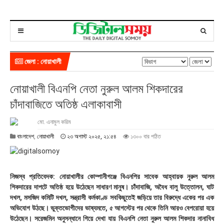
জেলা : নোয়াখালী
নোয়াখালী বিএনপি নেতা নুরুল আলম শিকদারের
চাঁদাবাজিতে অতিষ্ঠ এলাকাবাসী
মো. এনামুল করিম
২
বাংলাদেশ
,
নোয়াখালী
২৩ অগাস্ট ২০২৫, ২১:৫৪
১৩০০ বার পঠিত
৩
অ
গা
স্ট
নিজস্ব প্রতিবেদক: নোয়াখালীর কোম্পানীগঞ্জে বিএনপির সাবেক আহ্বায়ক নুরুল আলম
২
শিকদারের দাপটে অতিষ্ঠ হয়ে উঠেছেন সাধারণ মানুষ। চাঁদাবাজি, অবৈধ বালু উত্তোলন, ঘাট
০
দখল, মসজিদ কমিটি দখল, সন্ত্রাসী কর্মকাণ্ড সবকিছুতেই জড়িয়ে তার বিরুদ্ধে একের পর এক
২
অভিযোগ উঠছে। ভুক্তভোগীদের ভাষ্যমতে, ৫ আগস্টের পর থেকে তিনি আরও বেপরোয়া হয়ে
৫
,
উঠেছেন। সরেজমিন অনুসন্ধানে গিয়ে দেখা যায় বিএনপি নেতা নুরুল আলম শিকদার নানাবিধ