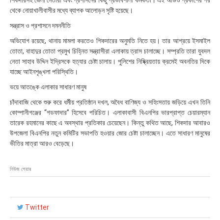
শিকদারসহ জেলা নেতারা এবং প্রশাসনের কিছু প্রভাবশালী কর্মকর্তা। এই অডিও প্রকাশের পর
থেকে নোয়াখালীবাসীর মধ্যে ব্যাপক আলোড়ন সৃষ্টি হয়েছে।
সন্ত্রাস ও প্রশাসনে দমননীতি
অভিযোগ রয়েছে, থানায় মামলা করতেও শিকদারের অনুমতি নিতে হয়। তার আশ্রয়ে ইসমাইল
তোতা, বাহাদুর তোতা প্রমুখ চিহ্নিত সন্ত্রাসীরা এলাকায় ত্রাস চালাচ্ছে। সম্প্রতি তারা যুবদল
নেতা সাহাব উদ্দিন ইদ্রিসকে হত্যার চেষ্টা চালায়। পুলিশের নিষ্ক্রিয়তায় ক্রমেই অবনতির দিকে
যাচ্ছে আইনশৃঙ্খলা পরিস্থিতি।
ভয়ে আতঙ্কে এলাকার সাধারণ মানুষ
চাঁদাবাজি থেকে শুরু করে ধর্মীয় প্রতিষ্ঠান দখল, অবৈধ বাণিজ্য ও সহিংসতায় জড়িয়ে এখন তিনি
কোম্পানীগঞ্জের “গডফাদার” হিসেবে পরিচিত। এলাকাবাসী বিএনপির ভারপ্রাপ্ত চেয়ারম্যান
তারেক রহমানের কাছে এ অবস্থার প্রতিকার চেয়েছেন। কিন্তু কথিত আছে, শিকদার আবারও
উপজেলা বিএনপির নতুন কমিটির সভাপতি হওয়ার জোর চেষ্টা চালাচ্ছেন। এতে সাধারণ মানুষের
ভীতির মাত্রা আরও বেড়েছে।
নিউজ শেয়ার
Twitter