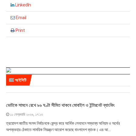
LinkedIn
Email
Print
আইসিটি
ভোটকে সামনে রেখে ৯৬ ঘণ্টা সীমিত থাকবে মোবাইল ও ইন্টারনেট ব্যাংকিং
১১ ফেব্রুয়ারি ২০২৬, ১৭:১৩
ত্রয়োদশ জাতীয় সংসদ নির্বাচনকে কেন্দ্র করে আর্থিক লেনদেনে সম্ভাব্য অনিয়ম ও অর্থের
অপব্যবহার ঠেকাতে সাময়িক নিয়ন্ত্রণ আরোপ করেছে বাংলাদেশ ব্যাংক। এর আ...