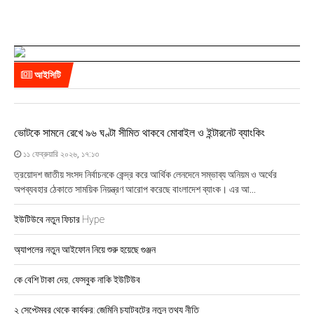
আইসিটি
ভোটকে সামনে রেখে ৯৬ ঘণ্টা সীমিত থাকবে মোবাইল ও ইন্টারনেট ব্যাংকিং
১১ ফেব্রুয়ারি ২০২৬, ১৭:১৩
ত্রয়োদশ জাতীয় সংসদ নির্বাচনকে কেন্দ্র করে আর্থিক লেনদেনে সম্ভাব্য অনিয়ম ও অর্থের
অপব্যবহার ঠেকাতে সাময়িক নিয়ন্ত্রণ আরোপ করেছে বাংলাদেশ ব্যাংক। এর আ...
ইউটিউবে নতুন ফিচার Hype
অ্যাপলের নতুন আইফোন নিয়ে শুরু হয়েছে গুঞ্জন
কে বেশি টাকা দেয়, ফেসবুক নাকি ইউটিউব
২ সেপ্টেম্বর থেকে কার্যকর: জেমিনি চ্যাটবটের নতুন তথ্য নীতি