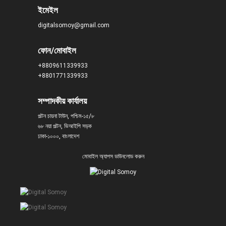
ইমেইল
digitalsomoy@gmail.com
ফোন/মোবাইল
+8809611339933
+8801771339933
সম্পাদকীয় কার্যালয়
পল্টন চায়না টাউন, পশ্চিম-১৫/৮
৬৮ নয়া পল্টন, ভিআইপি সড়ক
ঢাকা-১০০০, বাংলাদেশ
মোবাইল অ্যাপস ডাউনলোড করুন