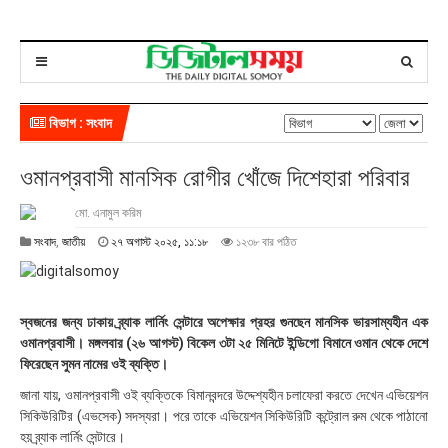
বিভাগ : সংবাদ
ওমানপ্রবাসী মানসিক রোগীর খোঁজে দিশেহারা পরিবার
মো. এনামুল করিম
২
সংবাদ
,
জাতীয়
২৭ অগাস্ট ২০২৫, ১১:১৮
১২৩৮ বার পঠিত
৭
অ
গা
স্ট
স্বজনের জন্য ঢাকায় ব্র্যাক লার্নিং সেন্টারে অপেক্ষার প্রহর গুনছেন মানসিক ভারসাম্যহীন এক
২
ওমানপ্রবাসী। মঙ্গলবার (২৬ আগস্ট) বিকেল ৩টা ২৫ মিনিটে ইন্ডিগো বিমানে ওমান থেকে দেশে
০
ফিরেছেন সুমন নামের ওই ব্যক্তি।
২
৫
জানা যায়, ওমানপ্রবাসী ওই ব্যক্তিকে বিমানবন্দরে উদ্দেশ্যহীন চলাফেরা করতে দেখেন এভিয়েশন
,
সিকিউরিটির (এভসেক) সদস্যরা। পরে তাকে এভিয়েশন সিকিউরিটি কন্ট্রোল রুম থেকে পাঠানো
১
হয় ব্র্যাক লার্নিং সেন্টারে।
১