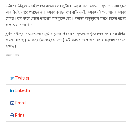
:
বর্তমানে তিনি ব্র্যাক মাইগ্রেশন ওয়েলফেয়ার সেন্টারের তত্ত্বাবধানে আছেন। সুমন তার নাম ছাড়া
১
আর কিছুই বলতে পারছেন না। কখনও বলছেন তার বাড়ি ফেনী, কখনও বরিশাল, আবার কখনও
৮
ঢাকায়। তার কাছে কোনো পাসপোর্ট বা ডকুমেন্ট নেই। মানসিক অসুস্থতার কারণে নিজের পরিচয়
জানাতেও অক্ষম তিনি।
ব্র্যাক মাইগ্রেশন ওয়েলফেয়ার সেন্টার সুমনের পরিবার বা স্বজনদের খুঁজে পেতে সবার সহযোগিতা
কামনা করেছে। এ জন্য (০১৭১২১৯৭৮৫৪) এই নম্বরে যোগাযোগ করার অনুরোধ জানানো
হয়েছে।
নিউজ শেয়ার
Twitter
LinkedIn
Email
Print