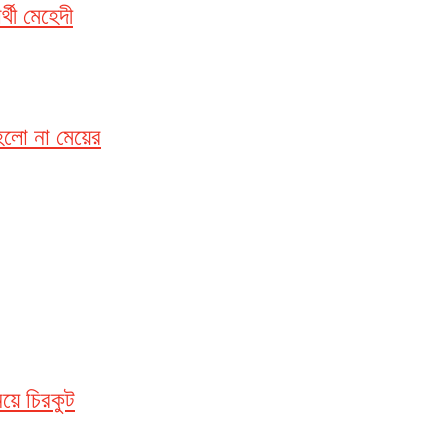
র্থী মেহেদী
 হলো না মেয়ের
িয়ে চিরকুট