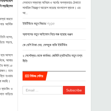
) গণযোগাযোগ
লেনদেনে সম্ভাব্য অনিয়ম ও অর্থের অপব্যবহার ঠেকাতে
িনি লড়ছিলেন
সাময়িক নিয়ন্ত্রণ আরোপ করেছে বাংলাদেশ ব্যাংক। এর
আ...
যবস্থা করতে
ইউটিউবে নতুন ফিচার Hype
বার আর্থিক
অ্যাপলের নতুন আইফোন নিয়ে শুরু হয়েছে গুঞ্জন
 তিনি বলেন,
ড়িয়ে পড়বে,
কে বেশি টাকা দেয়, ফেসবুক নাকি ইউটিউব
ট হয়ে আসলে
২ সেপ্টেম্বর থেকে কার্যকর: জেমিনি চ্যাটবটের নতুন তথ্য
দিকে, আমার
নীতি
টের জন্য ১৫
রয়োজন। তবে
াক্তি হওয়ায়
নিউজ লেটার
মনা করছি।
 ব্যাংকিং ও
 হাত বাড়িয়ে