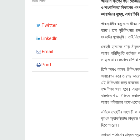
অবিরাম স্বপ্নে গড়া মেহেদ
নিউজ শেয়ার
২
ও সাংবাদিকতা বিভাগের ৭ম ব্
০
জ্ঞানার্জনের যুদ্ধে, এখন ত
২
৫
পাকস্থলীর ক্যান্সারে জীবন-
Twitter
,
হচ্ছে। তার সুচিকিৎসার জ
১
সংকটের মুখোমুখি। তাই নিজ
৮
LinkedIn
:
মেহেদী হাসানের বাড়ি ঠাকু
৩
Email
আমার পরিস্থিতি বর্তমানে 
৭
তাহলে আর কেমোথেরাপি বা 
Print
তিনি আরও বলেন, চিকিৎসকর
অপারেশন করে তারপর আরো ৩-
এই চিকিৎসার জন্য ভারতের হ
লক্ষ টাকা খরচ হবে। এছাড়
বাংলাদেশে এ চিকিৎসা করালে
আমার পরিবারের পক্ষে এতোগ
এদিকে মেহেদীর সহপাঠী ও বন
ব্যাংক অ্যাকাউন্টের মাধ্য
দিতে পারেন।
সহায়তা পাঠানোর মাধ্যম সমূহ