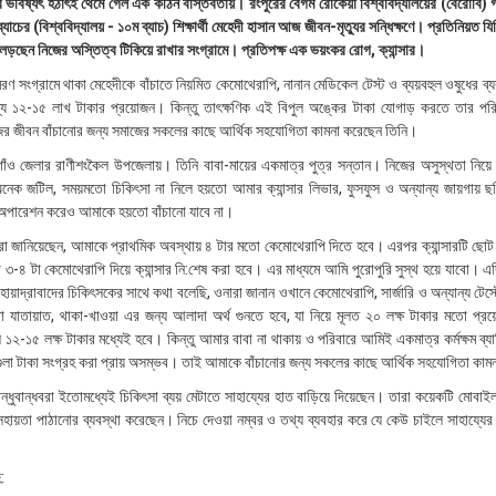
ীর ভবিষ্যৎ হঠাৎই থেমে গেল এক কঠিন বাস্তবতায়। রংপুরের বেগম রোকেয়া বিশ্ববিদ্যালয়ের (বেরোবি
যাচের (বিশ্ববিদ্যালয় - ১০ম ব্যাচ) শিক্ষার্থী মেহেদী হাসান আজ জীবন-মৃত্যুর সন্ধিক্ষণে। প্রতিনিয়ত য
িনি লড়ছেন নিজের অস্তিত্ব টিকিয়ে রাখার সংগ্রামে। প্রতিপক্ষ এক ভয়ংকর রোগ, ক্যান্সার।
মরণ সংগ্রামে থাকা মেহেদীকে বাঁচাতে নিয়মিত কেমোথেরাপি, নানান মেডিকেল টেস্ট ও ব্যয়বহুল ওষুধের ব্
ন্য ১২-১৫ লাখ টাকার প্রয়োজন। কিন্তু তাৎক্ষণিক এই বিপুল অঙ্কের টাকা যোগাড় করতে তার পরি
ের জীবন বাঁচানোর জন্য সমাজের সকলের কাছে আর্থিক সহযোগিতা কামনা করেছেন তিনি।
রগাঁও জেলার রাণীশংকৈল উপজেলায়। তিনি বাবা-মায়ের একমাত্র পুত্র সন্তান। নিজের অসুস্থতা নিয়ে
অনেক জটিল, সময়মতো চিকিৎসা না নিলে হয়তো আমার ক্যান্সার লিভার, ফুসফুস ও অন্যান্য জায়গায় ছ
অপারেশন করেও আমাকে হয়তো বাঁচানো যাবে না।
া জানিয়েছেন, আমাকে প্রাথমিক অবস্থায় ৪ টার মতো কেমোথেরাপি দিতে হবে। এরপর ক্যান্সারটি ছো
৪ টা কেমোথেরাপি দিয়ে ক্যান্সার নি:শেষ করা হবে। এর মাধ্যমে আমি পুরোপুরি সুস্থ হয়ে যাবো। এ
ায়াদ্রাবাদের চিকিৎসকের সাথে কথা বলেছি, ওনারা জানান ওখানে কেমোথেরাপি, সার্জারি ও অন্যান্য টেস্
া যাতায়াত, থাকা-খাওয়া এর জন্য আলাদা অর্থ গুনতে হবে, যা নিয়ে মূলত ২০ লক্ষ টাকার মতো প্
 ১২-১৫ লক্ষ টাকার মধ্যেই হবে। ‎কিন্তু আমার বাবা না থাকায় ও পরিবারে আমিই একমাত্র কর্মক্ষম ব্য
ুলা টাকা সংগ্রহ করা প্রায় অসম্ভব। তাই আমাকে বাঁচানোর জন্য সকলের কাছে আর্থিক সহযোগিতা কা
্ধুবান্ধবরা ইতোমধ্যেই চিকিৎসা ব্যয় মেটাতে সাহায্যের হাত বাড়িয়ে দিয়েছেন। তারা কয়েকটি মোবাইল
মে সহায়তা পাঠানোর ব্যবস্থা করেছেন। নিচে দেওয়া নম্বর ও তথ্য ব্যবহার করে যে কেউ চাইলে সাহায্যের
: