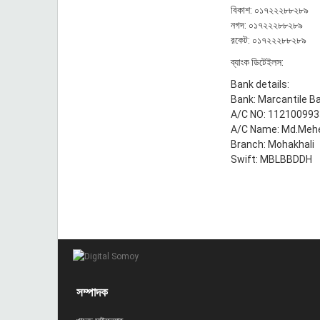
‎বিকাশ: ০১৭২২২৮৮২৮৯
‎নগদ: ০১৭২২২৮৮২৮৯
‎রকেট: ০১৭২২২৮৮২৮৯
‎ব্যাংক ডিটেইলস:
Bank details:
Bank: Marcantile B
A/C NO: 11210099
A/C Name: Md.Meh
Branch: Mohakhali
Swift: MBLBBDDH
সম্পাদক