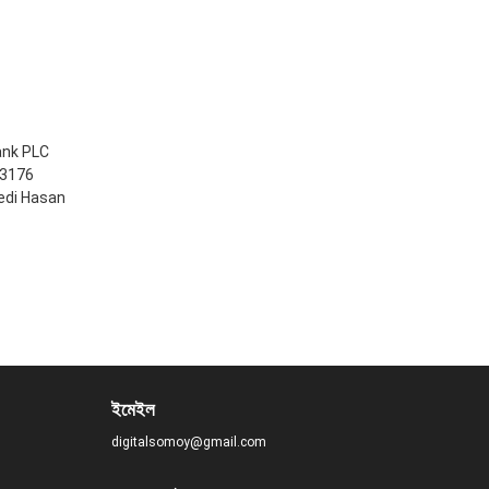
ank PLC
33176
edi Hasan
ইমেইল
digitalsomoy@gmail.com