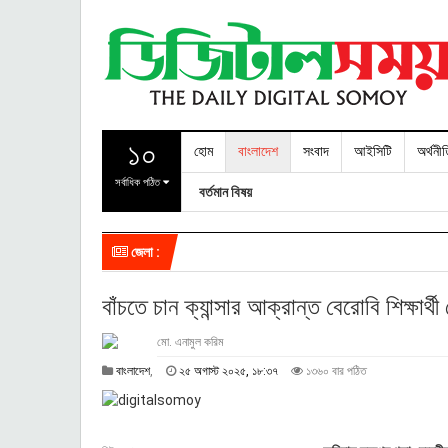
১০
হোম
বাংলাদেশ
সংবাদ
আইসিটি
অর্থনী
সর্বাধিক পঠিত
বর্তমান বিষয়
জেলা :
বাঁচতে চান ক্যান্সার আক্রান্ত বেরোবি শিক্ষার্থী
মো. এনামুল করিম
২
বাংলাদেশ
,
২৫ অগাস্ট ২০২৫, ১৮:৩৭
১৩৬০ বার পঠিত
৫
অ
গা
স্ট