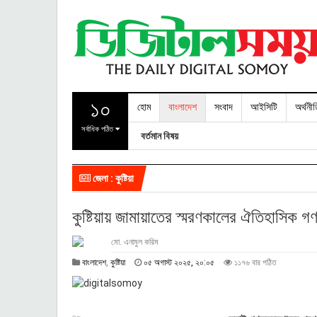
১০
হোম
বাংলাদেশ
সংবাদ
আইসিটি
অর্থনী
সর্বাধিক পঠিত
বর্তমান বিষয়
জেলা : কুষ্টিয়া
কুষ্টিয়ায় জামায়াতের স্মরণকালের ঐতিহাসিক গ
মো. এনামুল করিম
০
বাংলাদেশ
,
কুষ্টিয়া
০৫ অগাস্ট ২০২৫, ২০:০৫
১১৭৬ বার পঠিত
৫
অ
গা
স্ট