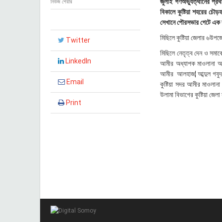
জুলাই গণঅভ্যুত্থানের প্রথ
নিউজ শেয়ার
২
বিকালে কুষ্টিয়া শহরের চৌড়
০
সেখানে পৌরসভার গেটে এক স
২
৫
মিছিলে কুষ্টিয়া জেলার ৬উপ
Twitter
,
২
মিছিলে নেতৃত্ব দেন ও সমাবে
০
LinkedIn
আমীর অধ্যাপক মাওলানা আবুল 
:
আমীর আলহাজ¦ আব্দুল গফুর,
০
Email
কুষ্টিয়া সদর আমীর মাওলান
৫
উলামা বিভাগের কুষ্টিয়া জে
Print