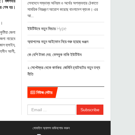
ে। মঙ্গলবার
লেনদেনে সম্ভাব্য অনিয়ম ও অর্থের অপব্যবহার ঠেকাতে
িয়ে শেষ হয়।
সাময়িক নিয়ন্ত্রণ আরোপ করেছে বাংলাদেশ ব্যাংক। এর
আ...
ন।
ইউটিউবে নতুন ফিচার Hype
ষ্টিয়া জেলা
জেলা নায়েবে
অ্যাপলের নতুন আইফোন নিয়ে শুরু হয়েছে গুঞ্জন
াল হুসাইন,
মহসীন আলী,
কে বেশি টাকা দেয়, ফেসবুক নাকি ইউটিউব
২ সেপ্টেম্বর থেকে কার্যকর: জেমিনি চ্যাটবটের নতুন তথ্য
নীতি
নিউজ লেটার
মোবাইল অ্যাপস ডাউনলোড করুন