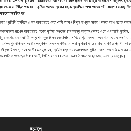
ম বার্ষিকী উপলক্ষে কুষ্টিয়ায় জামায়াতের স্মরণকালের ঐতিহাসিক গণ-মিছিল ও সমাবেশ অনুষ্ঠিত হয়েছ
হাস থেকে এ মিছিল শুরু হয়। কুষ্টিয়া শহরের প্রধান সড়ক প্রদক্ষিণ শেষে শহরের পাঁচ রাস্তার মোড়ে গ
মাবেশ অনুষ্ঠিত হয়।
জেলার প্রতিটি ইউনিয়ন থেকে জামায়াতের নেতা-কর্মী ছাড়াও বিপুল সংখ্যক সাধারণ জনতা অংশ গ্রহন করে
শে বক্তব্য রাখেন জামায়াতের যশোর কুষ্টিয়া অঞ্চলের টিম সদস্য অধ্যক্ষ খন্দকার একে এম আলী মুহসীন, কু
হাশেম, সেক্রেটারী অধ্যাপক সুজাউদ্দিন জোয়ার্দ্দার, কেন্দ্রিয় শূরা সদস্য অধ্যাপক ফরহাদ হুসাইন, 
 দৌলতপুর উপজেলা আমীর অধ্যাপক বেলাল হুসাইন, খোকসা কুমারখালী জামায়াত মনোনীত প্রার্থী আফজ
া শরীফুল ইসলাম, শহর আমীর এনামুল হক, শ্রমিককল্যাণ ফেডারেশনের কুষ্টিয়া জেলা সভাপতি এস এম 
লা সভাপতি হাফেজ জুলফিকার আলী, শিবিরের সাবেক জেলা সভাপতি খাজা আহমেদসহ অন্যান্য নেতৃবৃন্দ।
ইমেইল