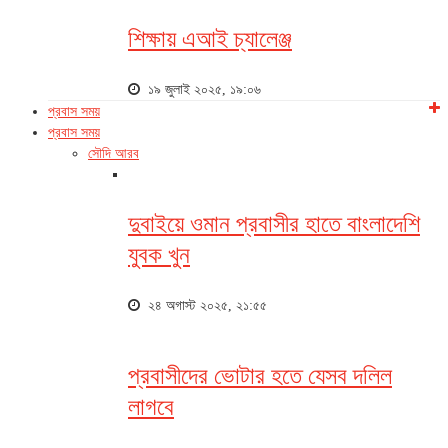
শিক্ষায় এআই চ্যালেঞ্জ
১৯ জুলাই ২০২৫, ১৯:০৬
প্রবাস সময়
প্রবাস সময়
সৌদি আরব
দুবাইয়ে ওমান প্রবাসীর হাতে বাংলাদেশি
যুবক খুন
২৪ অগাস্ট ২০২৫, ২১:৫৫
প্রবাসীদের ভোটার হতে যেসব দলিল
লাগবে