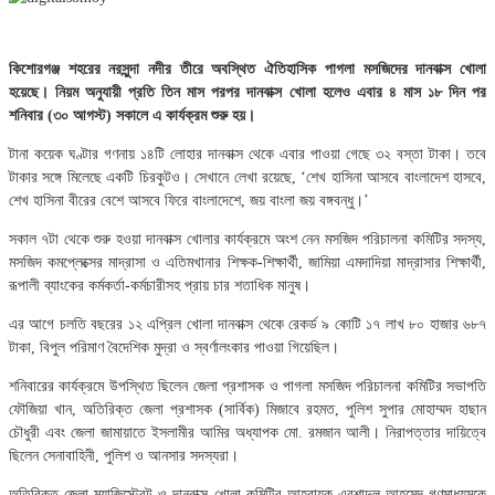
কিশোরগঞ্জ শহরের নরসুন্দা নদীর তীরে অবস্থিত ঐতিহাসিক পাগলা মসজিদের দানবাক্স খোলা
হয়েছে। নিয়ম অনুযায়ী প্রতি তিন মাস পরপর দানবাক্স খোলা হলেও এবার ৪ মাস ১৮ দিন পর
শনিবার (৩০ আগস্ট) সকালে এ কার্যক্রম শুরু হয়।
টানা কয়েক ঘণ্টার গণনায় ১৪টি লোহার দানবাক্স থেকে এবার পাওয়া গেছে ৩২ বস্তা টাকা। তবে
টাকার সঙ্গে মিলেছে একটি চিরকুটও। সেখানে লেখা রয়েছে, ‘শেখ হাসিনা আসবে বাংলাদেশ হাসবে,
শেখ হাসিনা বীরের বেশে আসবে ফিরে বাংলাদেশে, জয় বাংলা জয় বঙ্গবন্ধু।’
সকাল ৭টা থেকে শুরু হওয়া দানবাক্স খোলার কার্যক্রমে অংশ নেন মসজিদ পরিচালনা কমিটির সদস্য,
মসজিদ কমপ্লেক্সের মাদ্রাসা ও এতিমখানার শিক্ষক-শিক্ষার্থী, জামিয়া এমদাদিয়া মাদ্রাসার শিক্ষার্থী,
রূপালী ব্যাংকের কর্মকর্তা-কর্মচারীসহ প্রায় চার শতাধিক মানুষ।
এর আগে চলতি বছরের ১২ এপ্রিল খোলা দানবাক্স থেকে রেকর্ড ৯ কোটি ১৭ লাখ ৮০ হাজার ৬৮৭
টাকা, বিপুল পরিমাণ বৈদেশিক মুদ্রা ও স্বর্ণালংকার পাওয়া গিয়েছিল।
শনিবারের কার্যক্রমে উপস্থিত ছিলেন জেলা প্রশাসক ও পাগলা মসজিদ পরিচালনা কমিটির সভাপতি
ফৌজিয়া খান, অতিরিক্ত জেলা প্রশাসক (সার্বিক) মিজাবে রহমত, পুলিশ সুপার মোহাম্মদ হাছান
চৌধুরী এবং জেলা জামায়াতে ইসলামীর আমির অধ্যাপক মো. রমজান আলী। নিরাপত্তার দায়িত্বে
ছিলেন সেনাবাহিনী, পুলিশ ও আনসার সদস্যরা।
অতিরিক্ত জেলা ম্যাজিস্ট্রেট ও দানবাক্স খোলা কমিটির আহ্বায়ক এরশাদুল আহমেদ গণমাধ্যমকে