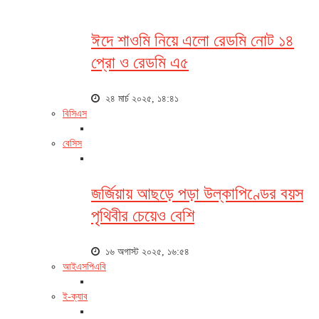
ঈদে শাওমি নিয়ে এলো রেডমি নোট ১৪
প্রো ও রেডমি এ৫
২৪ মার্চ ২০২৫, ১৪:৪১
বিসিএস
বেসিস
জর্জিয়ায় আছড়ে পড়া উল্কাপিণ্ডের বয়স
পৃথিবীর চেয়েও বেশি
১৬ অগাস্ট ২০২৫, ১৬:৫৪
আইএসপিএবি
ই-ক্যাব