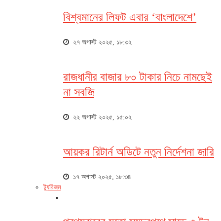
বিশ্বমানের লিফট এবার ‘বাংলাদেশে’
২৭ অগাস্ট ২০২৫, ১৮:৩২
রাজধানীর বাজার ৮০ টাকার নিচে নামছেই
না সবজি
২২ অগাস্ট ২০২৫, ১৫:০২
আয়কর রিটার্ন অডিটে নতুন নির্দেশনা জারি
১৭ অগাস্ট ২০২৫, ১৮:৩৪
ট্যুরিজম