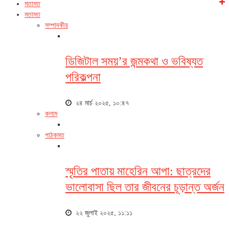
মতামত
মতামত
সম্পাদকীয়
ডিজিটাল সময়’র জন্মকথা ও ভবিষ্যত
পরিকল্পনা
২৪ মার্চ ২০২৫, ১০:৪৭
কলাম
পাঠকমত
স্মৃতির পাতায় মাহেরিন আপা: ছাত্রদের
ভালোবাসা ছিল তার জীবনের চূড়ান্ত অর্জন
২২ জুলাই ২০২৫, ১১:১১