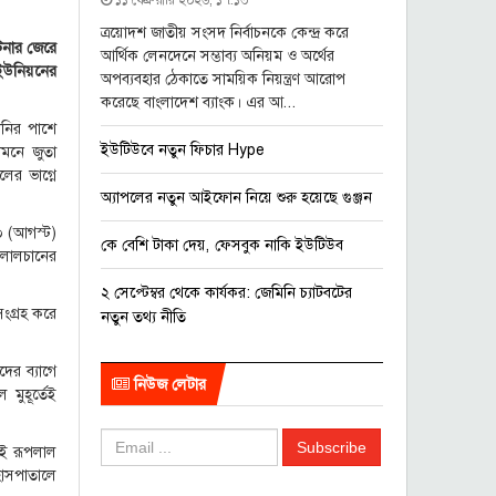
১১ ফেব্রুয়ারি ২০২৬, ১৭:১৩
ত্রয়োদশ জাতীয় সংসদ নির্বাচনকে কেন্দ্র করে
টনার জেরে
আর্থিক লেনদেনে সম্ভাব্য অনিয়ম ও অর্থের
ইউনিয়নের
অপব্যবহার ঠেকাতে সাময়িক নিয়ন্ত্রণ আরোপ
করেছে বাংলাদেশ ব্যাংক। এর আ...
ানির পাশে
ইউটিউবে নতুন ফিচার Hype
ামনে জুতা
ের ভাগ্নে
অ্যাপলের নতুন আইফোন নিয়ে শুরু হয়েছে গুঞ্জন
১০ (আগস্ট)
কে বেশি টাকা দেয়, ফেসবুক নাকি ইউটিউব
 লালচানের
২ সেপ্টেম্বর থেকে কার্যকর: জেমিনি চ্যাটবটের
সংগ্রহ করে
নতুন তথ্য নীতি
ের ব্যাগে
নিউজ লেটার
মুহূর্তেই
লেই রূপলাল
 হাসপাতালে