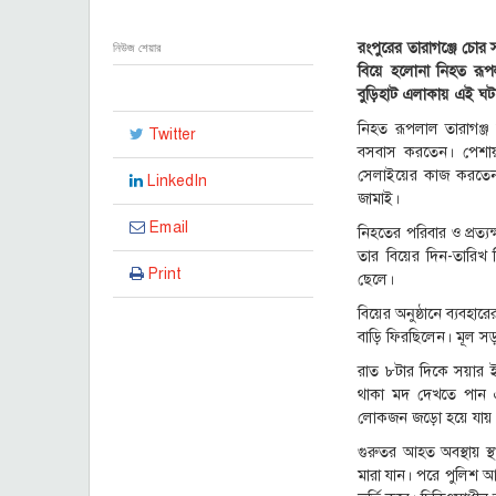
গা
স্ট
রংপুরের তারাগঞ্জে চোর
নিউজ শেয়ার
২
বিয়ে হলোনা নিহত রূপ
০
বুড়িহাট এলাকায় এই ঘট
২
৫
নিহত রূপলাল তারাগঞ্জ
Twitter
,
বসবাস করতেন। পেশায় 
১
সেলাইয়ের কাজ করতেন। 
৮
LinkedIn
জামাই।
:
২
Email
নিহতের পরিবার ও প্রত্য
১
তার বিয়ের দিন-তারিখ
Print
ছেলে।
বিয়ের অনুষ্ঠানে ব্যবহ
বাড়ি ফিরছিলেন। মূল সড়ক
রাত ৮টার দিকে সয়ার ই
থাকা মদ দেখতে পান এব
লোকজন জড়ো হয়ে যায়
গুরুতর আহত অবস্থায় স্
মারা যান। পরে পুলিশ আহ