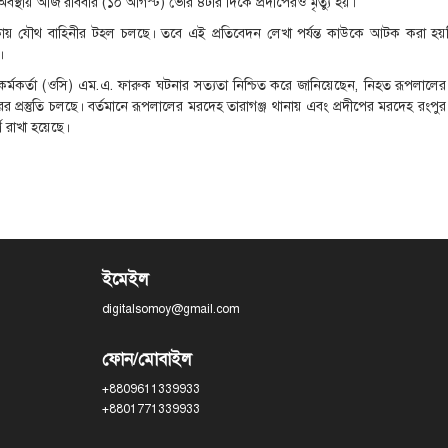
অবস্থায় আজ রবিবার (১০ আগস্ট) ভোর ৪টার দিকে প্রদীপেরও মৃত্যু হয়।
় যৌথ বাহিনীর টহল চলছে। তবে এই প্রতিবেদন লেখা পর্যন্ত কাউকে আটক করা হয়
।
প্ত কর্মকর্তা (ওসি) এম.এ. ফারুক ঘটনার সত্যতা নিশ্চিত করে জানিয়েছেন, নিহত রূপলালে
ের প্রস্তুতি চলছে। বর্তমানে রূপলালের মরদেহ তারাগঞ্জ থানায় এবং প্রদীপের মরদেহ রংপ
 রাখা হয়েছে।
ইমেইল
digitalsomoy@gmail.com
ফোন/মোবাইল
+8809611339933
+8801771339933