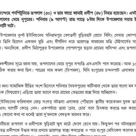
 সন্দেহে গণপিটুনিতে রূপলাল (৫০) ও তার ভাগ্নে জামাই প্রদীপ (৪৮) নিহত হয়েছেন। এঘ
লালের মেয়ে নূপুরের। শনিবার (৯ আগস্ট) রাত সাড়ে ৮টার দিকে উপজেলার সয়ার 
নাটি ঘটে।
 উপজেলার কুর্শা ইউনিয়নের ঘনিরামপুর বেলতলী বুড়িরহাট রোডে বিলিং লেদার কোম্প
তিনি ছিলেন একজন মুচি এবং দীর্ঘদিন ধরে তারাগঞ্জ বাজারের মতি টেইলার্সের স
অন্যদিকে, প্রদীপ মিঠাপুকুর উপজেলার গোপালপুর ছড়ান গ্রামের বাসিন্দা এবং রূপলাল
ক্ষদর্শীদের সূত্রে জানা যায়, রূপলালের মেয়ে নূপুর সম্প্রতি এসএসসি পাস করেছে। আজ 
 ঠিক করার কথা ছিল। পাত্রের নাম কমল (ডিপজল), যিনি রংপুরের চন্দনপাট এলাকার
ারের জন্য সামাজিক রীতির অংশ হিসেবে শনিবার সৈয়দপুরের ভাটিখানা থেকে তারা বাংলা মদ 
 (বিশ্বরোড) এড়িয়ে তারা ভ্যানে করে গ্রামের ভেতরের রাস্তা দিয়ে যাচ্ছিলেন।
উনিয়নের ফরিদাবাদ মোড় সংলগ্ন বটতলা এলাকায় পৌঁছালে স্থানীয় কয়েকজন যুবক তাদ
ং ব্যাগটি কেড়ে নেন। একপর্যায়ে তারা ‘চোর, চোর’ বলে চিৎকার করতে শুরু করলে 
। কোনো কথা না শুনেই তারা দু’জনকে বেধড়ক মারধর করে।
থানীয়রা রূপলাল ও প্রদীপকে বুড়িহাট স্কুল মাঠে ফেলে রেখে যায়। কিছুক্ষণ পর ঘটনাস্থ
ত প্রদীপকে উদ্ধার করে প্রথমে তারাগঞ্জ স্বাস্থ্য কমপ্লেক্স ও পরে রংপুর মেডিকেল কলেজ