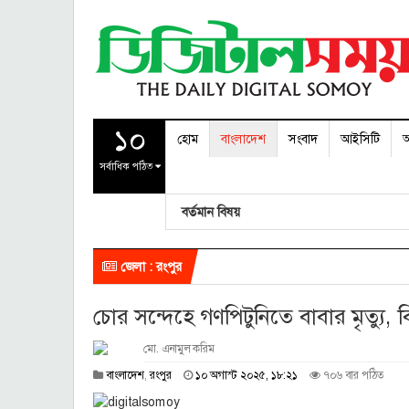
১০
হোম
বাংলাদেশ
সংবাদ
আইসিটি
অ
সর্বাধিক পঠিত
বর্তমান বিষয়
জেলা : রংপুর
চোর সন্দেহে গণপিটুনিতে বাবার মৃত্যু,
মো. এনামুল করিম
১
বাংলাদেশ
,
রংপুর
১০ অগাস্ট ২০২৫, ১৮:২১
৭০৬ বার পঠিত
০
অ