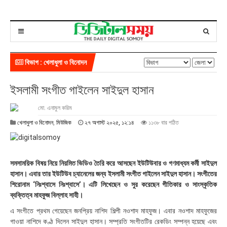
বিভাগ : খেলাধুলা ও বিনোদন
ইসলামী সংগীত গাইলেন সাইদুল হাসান
মো. এনামুল করিম
২
খেলাধুলা ও বিনোদন
,
মিউজিক
২৭ অগাস্ট ২০২৫, ১২:১৪
১১৩৮ বার পঠিত
৭
অ
গা
স্ট
সমসাময়িক বিষয় নিয়ে নিয়মিত ভিডিও তৈরি করে আসছেন ইউটিউবার ও গণমাধ্যম কর্মী সাইদুল
২
হাসান। এবার তার ইউটিউব চ্যানেলের জন্য ইসলামী সংগীত গাইলেন সাইদুল হাসান। সংগীতের
০
শিরোনাম ‘নিঃশ্বাসে নিঃশ্বাসে’। এটি লিখেছেন ও সুর করেছেন গীতিকার ও সাংস্কৃতিক
২
ব্যক্তিত্ব মাহফুজ বিল্লাহ সাহী।
৫
,
এ সংগীতে প্রথম গেয়েছেন জনপ্রিয় নাশিদ শিল্পী নওশাদ মাহফুজ। এবার নওশাদ মাহফুজের
১
গাওয়া নাশিদে কণ্ঠ দিলেন সাইদুল হাসান। সম্প্রতি সংগীতটির রেকডিং সম্পন্ন হয়েছে এবং
২