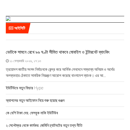
আইসিটি
ভোটকে সামনে রেখে ৯৬ ঘণ্টা সীমিত থাকবে মোবাইল ও ইন্টারনেট ব্যাংকিং
১১ ফেব্রুয়ারি ২০২৬, ১৭:১৩
ত্রয়োদশ জাতীয় সংসদ নির্বাচনকে কেন্দ্র করে আর্থিক লেনদেনে সম্ভাব্য অনিয়ম ও অর্থের
অপব্যবহার ঠেকাতে সাময়িক নিয়ন্ত্রণ আরোপ করেছে বাংলাদেশ ব্যাংক। এর আ...
ইউটিউবে নতুন ফিচার Hype
অ্যাপলের নতুন আইফোন নিয়ে শুরু হয়েছে গুঞ্জন
কে বেশি টাকা দেয়, ফেসবুক নাকি ইউটিউব
২ সেপ্টেম্বর থেকে কার্যকর: জেমিনি চ্যাটবটের নতুন তথ্য নীতি