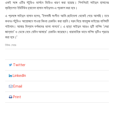
একই সঙ্গে এটির স্টুডিও ভার্সনে ভিডিও ধারণ করা হয়েছে। শিগগিরই সাইদুল হাসানের
:
১
ব্যক্তিগত ইউটিউব চ্যানেল হাসান সাইদুলন-এ প্রকাশ করা হবে।
৪
এ প্রসঙ্গে সাইদুল হাসান বলেন, ‘ইসলামী সংগীত আমি ছোটবেলা থেকেই গেয়ে আসছি। তবে
কখনও স্টুডিও আয়োজনে গাওয়া কিংবা রেকডিং করা হয়নি। দরদ দিয়ে মাহফুজ ভাইয়ের নাশিদটি
গাইলাম। আমার বিশ্বাস দর্শকদের ভালা লাগবে’। এ ছাড়া সাইদুল আরও দুটি নাশিদ ‘সেরা
জান্নাত’ ও ডেকে নেবে যেদিন আমারে’ রেকডিং করেছেন। ধারাবাহিক ভাবে নাশিদ দুটিও প্রচার
করা হবে।’
নিউজ শেয়ার
Twitter
LinkedIn
Email
Print