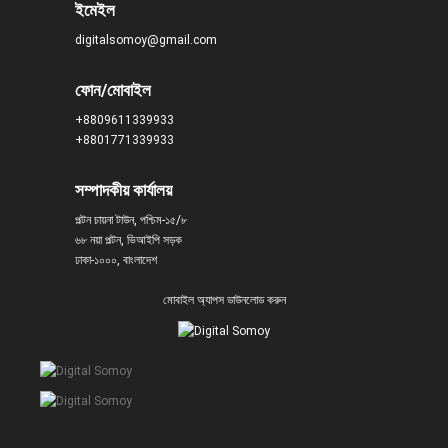
ইমেইল
digitalsomoy@gmail.com
ফোন/মোবাইল
+8809611339933
+8801771339933
সম্পাদকীয় কার্যালয়
পল্টন চায়না টাউন, পশ্চিম-১৫/৮
৬৮ নয়া পল্টন, ভিআইপি সড়ক
ঢাকা-১০০০, বাংলাদেশ
মোবাইল অ্যাপস ডাউনলোড করুন